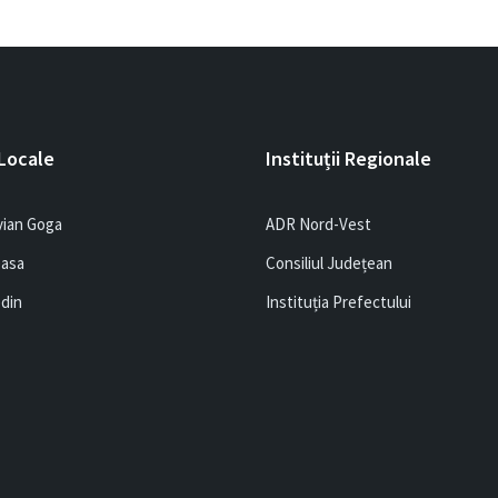
 Locale
Instituții Regionale
vian Goga
ADR Nord-Vest
easa
Consiliul Județean
edin
Instituția Prefectului