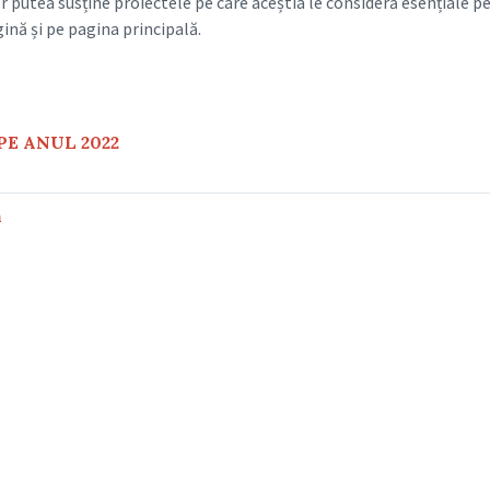
vor putea susține proiectele pe care aceștia le consideră esențiale 
gină și pe pagina principală.
PE ANUL 2022
n