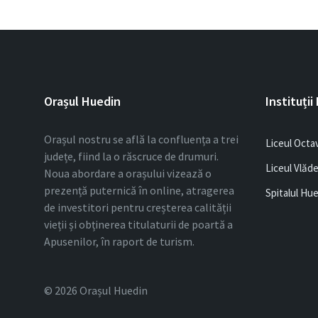
Orașul Huedin
Instituții
Orașul nostru se află la confluența a trei
Liceul Octa
județe, fiind la o răscruce de drumuri.
Liceul Vlăd
Noua abordare a orașului vizează o
prezență puternică în online, atragerea
Spitalul Hu
de investitori pentru creșterea calității
vieții și obținerea titulaturii de poartă a
Apusenilor, în raport de turism.
© 2026 Orașul Huedin