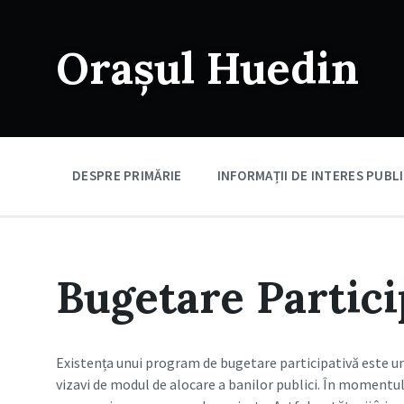
Skip
Skip
Skip
to
to
to
content
main
footer
Orașul Huedin
navigation
DESPRE PRIMĂRIE
INFORMAȚII DE INTERES PUBL
Bugetare Partici
Existența unui program de bugetare participativă este un 
vizavi de modul de alocare a banilor publici. În momentul