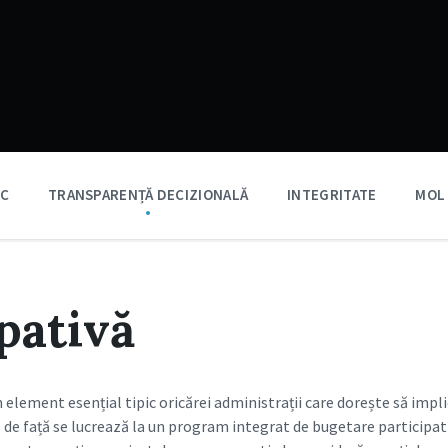
IC
TRANSPARENȚĂ DECIZIONALĂ
INTEGRITATE
MOL
pativă
element esențial tipic oricărei administrații care dorește să impl
 de față se lucrează la un program integrat de bugetare participati