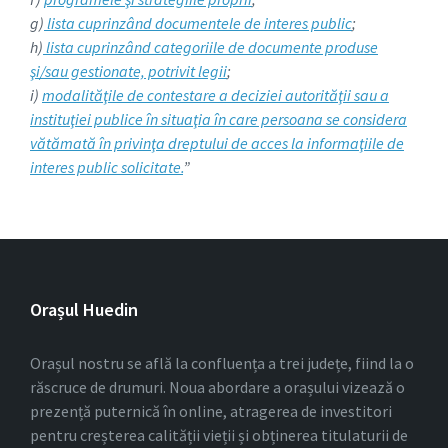
g)
lista cuprinzând documentele de interes public
;
h)
lista cuprinzând categoriile de documente produse
şi/sau gestionate, potrivit legii
;
i)
modalităţile de contestare a deciziei autorităţii sau a
instituţiei publice în situaţia în care persoana se considera
vătămată în privinţa dreptului de acces la informaţiile de
interes public solicitate.
”
Orașul Huedin
Orașul nostru se află la confluența a trei județe, fiind la o
răscruce de drumuri. Noua abordare a orașului vizează o
prezență puternică în online, atragerea de investitori
pentru creșterea calității vieții și obținerea titulaturii de