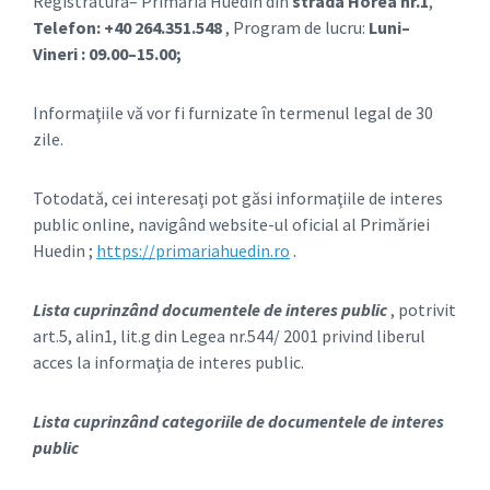
Registratura– Primăria Huedin din
strada Horea nr.1
,
Telefon: +40 264.351.548
, Program de lucru:
Luni–
Vineri : 09.00–15.00;
Informaţiile vă vor fi furnizate în termenul legal de 30
zile.
Totodată, cei interesaţi pot găsi informaţiile de interes
public online, navigând website-ul oficial al Primăriei
Huedin ;
https://primariahuedin.ro
.
Lista cuprinzând documentele de interes public
, potrivit
art.5, alin1, lit.g din Legea nr.544/ 2001 privind liberul
acces la informaţia de interes public.
Lista cuprinzând categoriile de documentele de interes
public