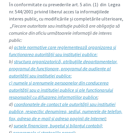
În conformitate cu prevederile art. 5 alin. (1) din Legea
nr. 544/2001 privind liberul acces la informaţiilede
interes public, cu modificările și completările ulterioare,
„
Fiecare autoritate sau instituţie publică are obligaţia să
comunice din oficiu următoarele informaţii de interes
public:
a)
actele normative care reglementează organizarea şi
funcţionarea autorităţii sau instituţiei publice
;
b)
structura organizatorică, atribuţiile departamentelor,
programul de funcţionare, programul de audienţe al
autorităţii sau instituţiei publice
;
c) numele şi prenumele persoanelor din conducerea
autorităţii sau a instituţiei publice şi ale funcţionarului
responsabil cu difuzarea informaţiilor publice
;
d)
coordonatele de contact ale autorităţii sau instituţiei
publice, respectiv: denumirea, sediul, numerele de telefon,
fax, adresa de e-mail şi adresa paginii de Internet
;
e)
sursele financiare, bugetul şi bilanţul contabil;
f)
programele şi strategiile proprii
;