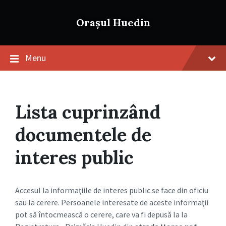
Skip
Skip
Skip
to
to
to
Orașul Huedin
content
main
footer
navigation
Menu
Lista cuprinzând
documentele de
interes public
Accesul la informaţiile de interes public se face din oficiu
sau la cerere. Persoanele interesate de aceste informaţii
pot să întocmească o cerere, care va fi depusă la la