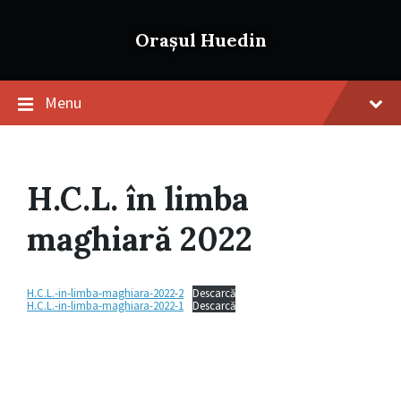
Skip
Skip
Skip
to
to
to
Orașul Huedin
content
main
footer
navigation
Menu
H.C.L. în limba
maghiară 2022
H.C.L.-in-limba-maghiara-2022-2
Descarcă
H.C.L.-in-limba-maghiara-2022-1
Descarcă