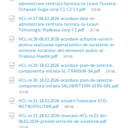
administrare-centrala-termica-la-Liceul-Teoretic-
File
Octavian-Goga-corp-C1-C2-C3.pdf
318 kB
size:
HCL-nr.27-06.02.2026-acordare-dare-in-
administrare-centrala-termica-la-Liceul-
File
Tehnologic-Vladeasa-corp-C1.pdf
307 kB
size:
HCL-nr.28-06.02.2026-acordare-achizitie-servicii-
pentru-realizarea-operatiunilor-de-curatenie-in-
incintele-locatiilor-din-domeniul-public-al-
File
Orasului-Huedin.pdf
363 kB
size:
HCL-nr.29-18.02.2026-acordare-plan-de-selectie-
File
componenta-initiala-SC-TRANSIM-SA.pdf
339 kB
size:
HCL-nr.30-18.02.2026-acordare-plan-de-selectie-
componenta-initiala-SALUBRITERM-SERV-SRL.pdf
File
352 kB
size:
HCL-nr.31-18.02.2026-situatii-financiare-ECO-
File
METROPOLITAN.pdf
498 kB
size:
HCL-nr.32-18.02.2026-revocare-HCL-nr.21-din-
File
06.02.2026-privind-serviciile-de-curatenie.pdf
size:
310 kB