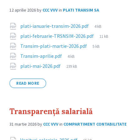
12 aprilie 2026
by
CCC VVV
in
PLATI TRANSIM SA
Attachments
File
plati-ianuarie-transim-2026.pdf
4 kB
size:
File
plati-februarie-TRSNSIM-2026.pdf
11 kB
size:
File
Transim-plati-martie-2026.pdf
5 kB
size:
File
Transim-aprilie.pdf
4 kB
size:
File
plati-mai-2026.pdf
239 kB
size:
READ MORE
Transparență salarială
31 martie 2026
by
CCC VVV
in
COMPARTIMENT CONTABILITATE
File