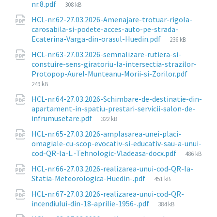
File
nr.8.pdf
308 kB
size:
HCL-nr.62-27.03.2026-Amenajare-trotuar-rigola-
carosabila-si-podete-acces-auto-pe-strada-
File
Ecaterina-Varga-din-orasul-Huedin.pdf
236 kB
size:
HCL-nr.63-27.03.2026-semnalizare-rutiera-si-
constuire-sens-giratoriu-la-intersectia-strazilor-
File
Protopop-Aurel-Munteanu-Morii-si-Zorilor.pdf
size:
249 kB
HCL-nr.64-27.03.2026-Schimbare-de-destinatie-din-
apartament-in-spatiu-prestari-servicii-salon-de-
File
infrumusetare.pdf
322 kB
size:
HCL-nr.65-27.03.2026-amplasarea-unei-placi-
omagiale-cu-scop-evocativ-si-educativ-sau-a-unui-
File
cod-QR-la-L.-Tehnologic-Vladeasa-docx.pdf
486 kB
size:
HCL-nr.66-27.03.2026-realizarea-unui-cod-QR-la-
File
Statia-Meteorologica-Huedin-.pdf
451 kB
size:
HCL-nr.67-27.03.2026-realizarea-unui-cod-QR-
File
incendiului-din-18-aprilie-1956-.pdf
384 kB
size: