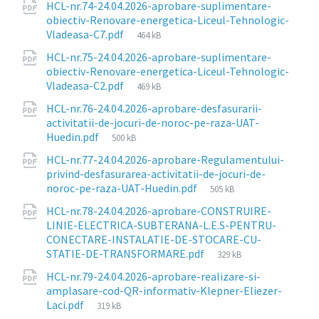
HCL-nr.74-24.04.2026-aprobare-suplimentare-
obiectiv-Renovare-energetica-Liceul-Tehnologic-
File
Vladeasa-C7.pdf
464 kB
size:
HCL-nr.75-24.04.2026-aprobare-suplimentare-
obiectiv-Renovare-energetica-Liceul-Tehnologic-
File
Vladeasa-C2.pdf
469 kB
size:
HCL-nr.76-24.04.2026-aprobare-desfasurarii-
activitatii-de-jocuri-de-noroc-pe-raza-UAT-
File
Huedin.pdf
500 kB
size:
HCL-nr.77-24.04.2026-aprobare-Regulamentului-
privind-desfasurarea-activitatii-de-jocuri-de-
File
noroc-pe-raza-UAT-Huedin.pdf
505 kB
size:
HCL-nr.78-24.04.2026-aprobare-CONSTRUIRE-
LINIE-ELECTRICA-SUBTERANA-L.E.S-PENTRU-
CONECTARE-INSTALATIE-DE-STOCARE-CU-
File
STATIE-DE-TRANSFORMARE.pdf
329 kB
size:
HCL-nr.79-24.04.2026-aprobare-realizare-si-
amplasare-cod-QR-informativ-Klepner-Eliezer-
File
Laci.pdf
319 kB
size: