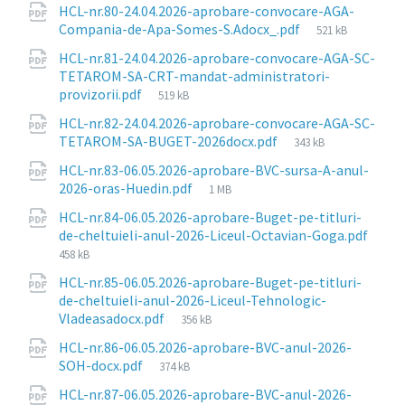
HCL-nr.80-24.04.2026-aprobare-convocare-AGA-
File
Compania-de-Apa-Somes-S.Adocx_.pdf
521 kB
size:
HCL-nr.81-24.04.2026-aprobare-convocare-AGA-SC-
TETAROM-SA-CRT-mandat-administratori-
File
provizorii.pdf
519 kB
size:
HCL-nr.82-24.04.2026-aprobare-convocare-AGA-SC-
File
TETAROM-SA-BUGET-2026docx.pdf
343 kB
size:
HCL-nr.83-06.05.2026-aprobare-BVC-sursa-A-anul-
File
2026-oras-Huedin.pdf
1 MB
size:
HCL-nr.84-06.05.2026-aprobare-Buget-pe-titluri-
de-cheltuieli-anul-2026-Liceul-Octavian-Goga.pdf
File
458 kB
size:
HCL-nr.85-06.05.2026-aprobare-Buget-pe-titluri-
de-cheltuieli-anul-2026-Liceul-Tehnologic-
File
Vladeasadocx.pdf
356 kB
size:
HCL-nr.86-06.05.2026-aprobare-BVC-anul-2026-
File
SOH-docx.pdf
374 kB
size:
HCL-nr.87-06.05.2026-aprobare-BVC-anul-2026-