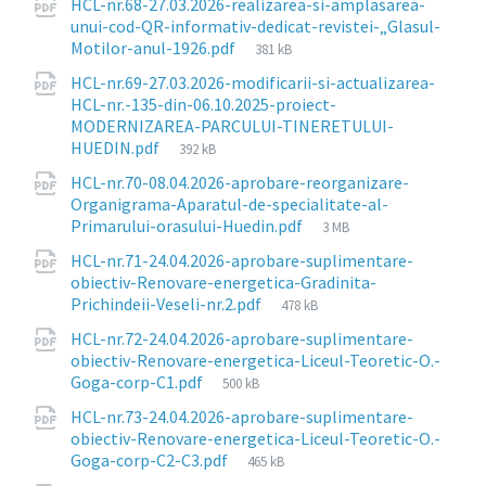
HCL-nr.68-27.03.2026-realizarea-si-amplasarea-
unui-cod-QR-informativ-dedicat-revistei-„Glasul-
File
Motilor-anul-1926.pdf
381 kB
size:
HCL-nr.69-27.03.2026-modificarii-si-actualizarea-
HCL-nr.-135-din-06.10.2025-proiect-
MODERNIZAREA-PARCULUI-TINERETULUI-
File
HUEDIN.pdf
392 kB
size:
HCL-nr.70-08.04.2026-aprobare-reorganizare-
Organigrama-Aparatul-de-specialitate-al-
File
Primarului-orasului-Huedin.pdf
3 MB
size:
HCL-nr.71-24.04.2026-aprobare-suplimentare-
obiectiv-Renovare-energetica-Gradinita-
File
Prichindeii-Veseli-nr.2.pdf
478 kB
size:
HCL-nr.72-24.04.2026-aprobare-suplimentare-
obiectiv-Renovare-energetica-Liceul-Teoretic-O.-
File
Goga-corp-C1.pdf
500 kB
size:
HCL-nr.73-24.04.2026-aprobare-suplimentare-
obiectiv-Renovare-energetica-Liceul-Teoretic-O.-
File
Goga-corp-C2-C3.pdf
465 kB
size: