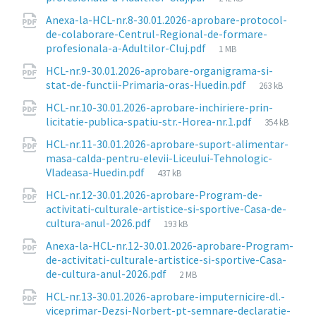
size:
Anexa-la-HCL-nr.8-30.01.2026-aprobare-protocol-
de-colaborare-Centrul-Regional-de-formare-
File
profesionala-a-Adultilor-Cluj.pdf
1 MB
size:
HCL-nr.9-30.01.2026-aprobare-organigrama-si-
File
stat-de-functii-Primaria-oras-Huedin.pdf
263 kB
size:
HCL-nr.10-30.01.2026-aprobare-inchiriere-prin-
File
licitatie-publica-spatiu-str.-Horea-nr.1.pdf
354 kB
size:
HCL-nr.11-30.01.2026-aprobare-suport-alimentar-
masa-calda-pentru-elevii-Liceului-Tehnologic-
File
Vladeasa-Huedin.pdf
437 kB
size:
HCL-nr.12-30.01.2026-aprobare-Program-de-
activitati-culturale-artistice-si-sportive-Casa-de-
File
cultura-anul-2026.pdf
193 kB
size:
Anexa-la-HCL-nr.12-30.01.2026-aprobare-Program-
de-activitati-culturale-artistice-si-sportive-Casa-
File
de-cultura-anul-2026.pdf
2 MB
size:
HCL-nr.13-30.01.2026-aprobare-imputernicire-dl.-
viceprimar-Dezsi-Norbert-pt-semnare-declaratie-