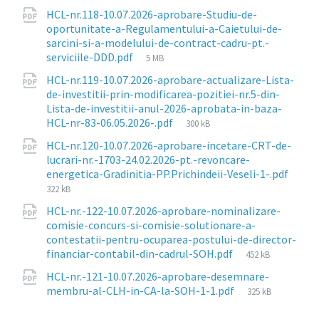
HCL-nr.118-10.07.2026-aprobare-Studiu-de-
oportunitate-a-Regulamentului-a-Caietului-de-
sarcini-si-a-modelului-de-contract-cadru-pt.-
File
serviciile-DDD.pdf
5 MB
size:
HCL-nr.119-10.07.2026-aprobare-actualizare-Lista-
de-investitii-prin-modificarea-pozitiei-nr.5-din-
Lista-de-investitii-anul-2026-aprobata-in-baza-
File
HCL-nr-83-06.05.2026-.pdf
300 kB
size:
HCL-nr.120-10.07.2026-aprobare-incetare-CRT-de-
lucrari-nr.-1703-24.02.2026-pt.-revoncare-
energetica-Gradinitia-PP.Prichindeii-Veseli-1-.pdf
File
322 kB
size:
HCL-nr.-122-10.07.2026-aprobare-nominalizare-
comisie-concurs-si-comisie-solutionare-a-
contestatii-pentru-ocuparea-postului-de-director-
File
financiar-contabil-din-cadrul-SOH.pdf
452 kB
size:
HCL-nr.-121-10.07.2026-aprobare-desemnare-
File
membru-al-CLH-in-CA-la-SOH-1-1.pdf
325 kB
size: