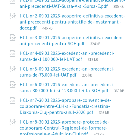
Attachments
HCL-nr.1-09.01.2026-acoperire-definitiva-excedent-
File
ani-precedenti-UAT-Sursa-A-si-Sursa-E.pdf
395 kB
size:
HCL-nr.2-09.01.2026-acoperire-definitiva-excedent-
ani-precedenti-pentru-unitatile-de-invatamant.-
File
docx.pdf
446 kB
size:
HCL-nr.3-09.01.2026-acoperire-definitiva-excedent-
File
ani-precedenti-pentru-SOH.pdf
324 kB
size:
HCL-nr.4-09.01.2026-excedent-ani-precedenti-
File
suma-de-1.100.000-lei-UAT.pdf
318 kB
size:
HCL-nr.5-09.01.2026-excedent-ani-precedenti-
File
suma-de-75.000-lei-UAT.pdf
296 kB
size:
HCL-nr.6-09.01.2026-excedent-ani-precedenti-
File
suma-300.000-lei-si-123.000-lei-la-SOH.pdf
369 kB
size:
HCL-nr.7-30.01.2026-aprobare-conventie-de-
colaborare-intre-CLH-si-Fundatia-crestina-
File
Diakonia-Cluj-pentru-anul-2026.pdf
359 kB
size:
HCL-nr.8-30.01.2026-aprobare-protocol-de-
colaborare-Centrul-Regional-de-formare-
File
profesionala-a-Adultilor-Cluj.pdf
242 kB