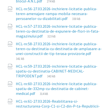
File
blocul-A.N.L.pdf
274 kB
size:
HCL-nr.56-27.03.2026-inchiriere-licitatie-publica-
teren-amenajare-rampa-mobila-necesara-
File
persoanelor-cu-dizabilitati.pdf
330 kB
size:
HCL-nr.57-27.03.2026-inchiriere-licitatie-publica-
teren-cu-destinatia-de-expunere-de-flori-in-fata-
File
magazinului.pdf
323 kB
size:
HCL-nr.58-27.03.2026-inchiriere-licitatie-publica-
teren-cu-destinatia-cu-destinatia-de-amplasare-a-
File
unei-constructii-de-tip-terasa-provizorie.pdf
size:
341 kB
HCL-nr.59-27.03.2026-inchiriere-licitatie-publica-
spatiu-cu-destinatia-CABINET-MEDICAL-
File
TRIPODENT.pdf
343 kB
size:
HCL-nr.60-27.03.2026-inchiriere-licitatie-publica-
spatiu-de-332mp-cu-destinatia-de-cabinet-
File
medical.pdf
314 kB
size:
HCL-nr.61-27.03.2026-Reabilitarea-si-
restructurarea-Corp-C1-si-C2-din-P-ta-Republicii-