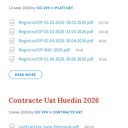
13 iunie 2026
by
CCC VVV
in
PLAȚI UAT
Attachments
File
RegistrulOP-01.02.2026-28.02.2026.pdf
622 kB
size:
File
RegistrulOP-01.03.2026-31.03.2026.pdf
626 kB
size:
File
RegistrulOP-01.04.2026-30.04.2026.pdf
84 kB
size:
File
RegistrulOP-MAI-2026.pdf
34 kB
size:
File
RegistrulOP-01.06.2026-30.06.2026.pdf
35 kB
size:
READ MORE
Contracte Uat Huedin 2026
3 iunie 2026
by
CCC VVV
in
CONTRACTE UAT
Attachments
File
contractele-luna-februarie.pdf
880 kB