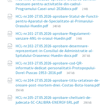
necesare-pentru-activitatile-din-cadrul-
File
Programului-Casei-anul-2026docx.pdf
2 MB
size:
HCL-nr.100-27.05.2026-aprobare-Statul-de-Functii-
pentru-Aparatul-de-Specialitate-al-Primarului-
File
Orasului-Huedin.pdf
248 kB
size:
HCL-nr.101-27.05.2026-aprobare-Regulament-
File
vanzare-ANL-in-orasul-Huedin.pdf
3 MB
size:
HCL-nr.102-27.05.2026-aprobare-desemnare-
reprezentant-in-Consiliul-de-Administratie-al-
File
Spitalului-Orasenesc-Huedin-docx.pdf
287 kB
size:
HCL-nr.103-27.05.2026-aprobare-cod-QR-
informativ-dedicat-personalitatii-Protopopului-
File
Dorel-Puscas-1953–2016.pdf
347 kB
size:
HCL-nr.104-27.05.2026-aprobare-titlu-cetatean-de-
onoare-post-mortem-dnei.-Costas-Bota-Ioana.pdf
File
356 kB
size:
HCL-nr.105-27.05.2026-aprobare-cheltuieli-de-
File
judecata-SC-CALIBRA-ENERGY-SRL.pdf
298 kB
size: