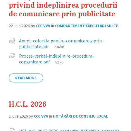
privind îndeplinirea procedurii
de comunicare prin publicitate
22 iulie 2026
by
CCC VVV
in
COMPARTIMENT EXECUTĂRI SILITE
Attachments
Anunt-colectiv-pentru-comunicarea-prin-
File
publicitate.pdf
234 kB
size:
Proces-verbal-indeplinire-procedura-
File
comunicare.pdf
82 kB
size:
READ MORE
H.C.L. 2026
1 iulie 2026
by
CCC VVV
in
HOTĂRÂRI DE CONSILIU LOCAL