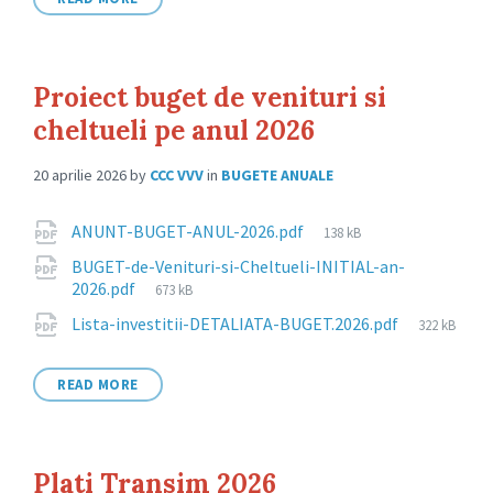
Proiect buget de venituri si
cheltueli pe anul 2026
20 aprilie 2026
by
CCC VVV
in
BUGETE ANUALE
Attachments
File
ANUNT-BUGET-ANUL-2026.pdf
138 kB
size:
BUGET-de-Venituri-si-Cheltueli-INITIAL-an-
File
2026.pdf
673 kB
size:
File
Lista-investitii-DETALIATA-BUGET.2026.pdf
322 kB
size:
READ MORE
Plati Transim 2026