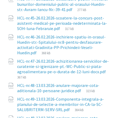
bunurilor-domeniului-public-al-orasului-Huedin-
File
str.-Avram-Iancu-Nr.-39-41.pdf
277 kB
size:
HCL-nr.45-26.02.2026-scoatere-la-concurs-post-
asistent-medical-pe-perioada-nedeterminata-la-
File
SOH-luna-Febraruie.pdf
317 kB
size:
HCL-nr.46-26.02.2026-inchiriere-spatiu-in-orasul-
Huedin-str.-Spitalului-nr.8-pentru-desfasurare-
activitati-Gradinita-PP-Prichindeii-Veseli-
File
Huedin.pdf
368 kB
size:
HCL-nr.47-26.02.2026-achizitionarea-serviciilor-de-
curatenie-si-igienizare-pt.-WC-Public-si-piata-
agroalimentara-pe-o-durata-de-12-luni-docx.pdf
File
367 kB
size:
HCL-nr.48-13.03.2026-anulare-majorare-cota-
File
aditionala-10-persoane-juridice.pdf
323 kB
size:
HCL-nr.49-13.03.2026-Componenta-integrala-a-
planului-de-selectie-a-membrilor-in-CA-la-SC-
File
SALUBRITERM-SERV-SRL.pdf
384 kB
size: