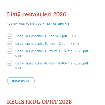
Listă restanțieri 2026
17 iunie 2026
by
CCC VVV
in
TAXE ȘI IMPOZITE
Attachments
File
Lista-rau-platnici-PF-trim-2.pdf
4 MB
size:
File
Lista-rau-platnici-PJ-trim-2.pdf
534 kB
size:
File
Lista-rau-platnici-PJ-trim-I.-15-mai-2026.pdf
size:
538 kB
File
Lista-rau-platnici-PJ-trim-I.-05-mai-2026.pdf
size:
556 kB
READ MORE
REGISTRUL OPHT 2026