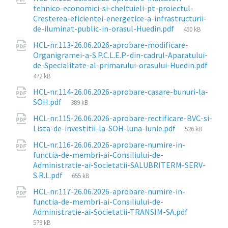
tehnico-economici-si-cheltuieli-pt-proiectul-
Cresterea-eficientei-energetice-a-infrastructurii-
File
de-iluminat-public-in-orasul-Huedin.pdf
450 kB
size:
HCL-nr.113-26.06.2026-aprobare-modificare-
Organigramei-a-S.P.C.L.E.P.-din-cadrul-Aparatului-
de-Specialitate-al-primarului-orasului-Huedin.pdf
File
472 kB
size:
HCL-nr.114-26.06.2026-aprobare-casare-bunuri-la-
File
SOH.pdf
389 kB
size:
HCL-nr.115-26.06.2026-aprobare-rectificare-BVC-si-
File
Lista-de-investitii-la-SOH-luna-Iunie.pdf
526 kB
size:
HCL-nr.116-26.06.2026-aprobare-numire-in-
functia-de-membri-ai-Consiliului-de-
Administratie-ai-Societatii-SALUBRITERM-SERV-
File
S.R.L.pdf
655 kB
size:
HCL-nr.117-26.06.2026-aprobare-numire-in-
functia-de-membri-ai-Consiliului-de-
File
Administratie-ai-Societatii-TRANSIM-SA.pdf
size:
579 kB