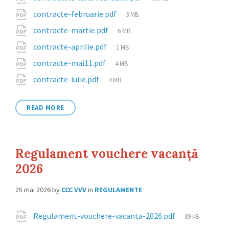
size:
File
contracte-februarie.pdf
3 MB
size:
File
contracte-martie.pdf
6 MB
size:
File
contracte-aprilie.pdf
1 MB
size:
File
contracte-mai11.pdf
4 MB
size:
File
contracte-iulie.pdf
4 MB
size:
READ MORE
Regulament vouchere vacanță
2026
25 mai 2026
by
CCC VVV
in
REGULAMENTE
Attachments
File
Regulament-vouchere-vacanta-2026.pdf
89 kB
size: