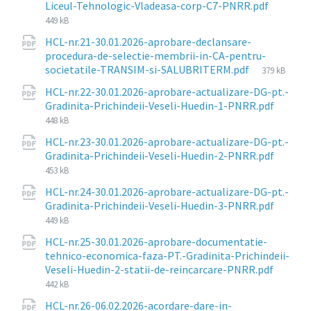
File
Liceul-Tehnologic-Vladeasa-corp-C7-PNRR.pdf
size:
449 kB
HCL-nr.21-30.01.2026-aprobare-declansare-
procedura-de-selectie-membrii-in-CA-pentru-
File
societatile-TRANSIM-si-SALUBRITERM.pdf
379 kB
size:
HCL-nr.22-30.01.2026-aprobare-actualizare-DG-pt.-
File
Gradinita-Prichindeii-Veseli-Huedin-1-PNRR.pdf
size:
448 kB
HCL-nr.23-30.01.2026-aprobare-actualizare-DG-pt.-
File
Gradinita-Prichindeii-Veseli-Huedin-2-PNRR.pdf
size:
453 kB
HCL-nr.24-30.01.2026-aprobare-actualizare-DG-pt.-
File
Gradinita-Prichindeii-Veseli-Huedin-3-PNRR.pdf
size:
449 kB
HCL-nr.25-30.01.2026-aprobare-documentatie-
tehnico-economica-faza-PT.-Gradinita-Prichindeii-
File
Veseli-Huedin-2-statii-de-reincarcare-PNRR.pdf
size:
442 kB
HCL-nr.26-06.02.2026-acordare-dare-in-