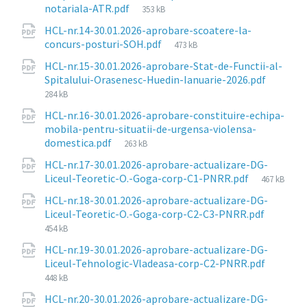
File
notariala-ATR.pdf
353 kB
size:
HCL-nr.14-30.01.2026-aprobare-scoatere-la-
File
concurs-posturi-SOH.pdf
473 kB
size:
HCL-nr.15-30.01.2026-aprobare-Stat-de-Functii-al-
File
Spitalului-Orasenesc-Huedin-Ianuarie-2026.pdf
size:
284 kB
HCL-nr.16-30.01.2026-aprobare-constituire-echipa-
mobila-pentru-situatii-de-urgensa-violensa-
File
domestica.pdf
263 kB
size:
HCL-nr.17-30.01.2026-aprobare-actualizare-DG-
File
Liceul-Teoretic-O.-Goga-corp-C1-PNRR.pdf
467 kB
size:
HCL-nr.18-30.01.2026-aprobare-actualizare-DG-
File
Liceul-Teoretic-O.-Goga-corp-C2-C3-PNRR.pdf
size:
454 kB
HCL-nr.19-30.01.2026-aprobare-actualizare-DG-
File
Liceul-Tehnologic-Vladeasa-corp-C2-PNRR.pdf
size:
448 kB
HCL-nr.20-30.01.2026-aprobare-actualizare-DG-