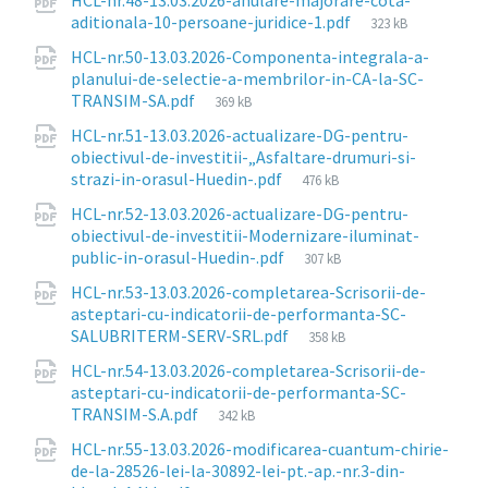
HCL-nr.48-13.03.2026-anulare-majorare-cota-
File
aditionala-10-persoane-juridice-1.pdf
323 kB
size:
HCL-nr.50-13.03.2026-Componenta-integrala-a-
planului-de-selectie-a-membrilor-in-CA-la-SC-
File
TRANSIM-SA.pdf
369 kB
size:
HCL-nr.51-13.03.2026-actualizare-DG-pentru-
obiectivul-de-investitii-„Asfaltare-drumuri-si-
File
strazi-in-orasul-Huedin-.pdf
476 kB
size:
HCL-nr.52-13.03.2026-actualizare-DG-pentru-
obiectivul-de-investitii-Modernizare-iluminat-
File
public-in-orasul-Huedin-.pdf
307 kB
size:
HCL-nr.53-13.03.2026-completarea-Scrisorii-de-
asteptari-cu-indicatorii-de-performanta-SC-
File
SALUBRITERM-SERV-SRL.pdf
358 kB
size:
HCL-nr.54-13.03.2026-completarea-Scrisorii-de-
asteptari-cu-indicatorii-de-performanta-SC-
File
TRANSIM-S.A.pdf
342 kB
size:
HCL-nr.55-13.03.2026-modificarea-cuantum-chirie-
de-la-28526-lei-la-30892-lei-pt.-ap.-nr.3-din-