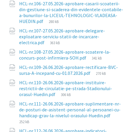
HCL-nr.106-27.05.2026-aprobare-casarii-scoaterii-
din-gestiune-si-scaderea-din-evidentele-contabile-
a-bunurilor-la-LICEUL-TEHNOLOGIC-VLADEASA-
File
HUEDIN.pdf
280 kB
size:
HCL-nr.107-27.05.2026-aprobare-delegare-
exploatare-serviciu-statii-de-incarcare-
File
electrica.pdf
363 kB
size:
HCL-nr.108-27.05.2026-aprobare-scoatere-la-
File
concurs-post-infirmiera-SOH.pdf
341 kB
size:
HCL-nr.109-26.06.2026-aprobare-rectificare-BVC-
File
sursa-A-incepand-cu-01.07.2026.pdf
270 kB
size:
HCL-nr.110-26.06.2026-aprobare-instituire-
restrictii-de-circulatie-pe-strada-Stadionului-
File
orasul-Huedin.pdf
306 kB
size:
HCL-nr.111-26.06.2026-aprobare-suplimentare-nr-
de-posturi-de-asistent-personal-al-persoanei-cu-
File
handicap-grav-la-nivelul-orasului-Huedin.pdf
size:
252 kB
HCL-nr.112-26.06.2026-aprobare-indicatori-