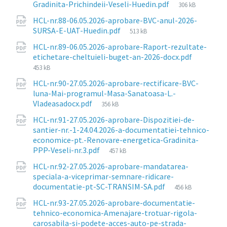
File
Gradinita-Prichindeii-Veseli-Huedin.pdf
306 kB
size:
HCL-nr.88-06.05.2026-aprobare-BVC-anul-2026-
File
SURSA-E-UAT-Huedin.pdf
513 kB
size:
HCL-nr.89-06.05.2026-aprobare-Raport-rezultate-
File
etichetare-cheltuieli-buget-an-2026-docx.pdf
size:
453 kB
HCL-nr.90-27.05.2026-aprobare-rectificare-BVC-
luna-Mai-programul-Masa-Sanatoasa-L.-
File
Vladeasadocx.pdf
356 kB
size:
HCL-nr.91-27.05.2026-aprobare-Dispozitiei-de-
santier-nr.-1-24.04.2026-a-documentatiei-tehnico-
economice-pt.-Renovare-energetica-Gradinita-
File
PPP-Veseli-nr.3.pdf
457 kB
size:
HCL-nr.92-27.05.2026-aprobare-mandatarea-
speciala-a-viceprimar-semnare-ridicare-
File
documentatie-pt-SC-TRANSIM-SA.pdf
456 kB
size:
HCL-nr.93-27.05.2026-aprobare-documentatie-
tehnico-economica-Amenajare-trotuar-rigola-
carosabila-si-podete-acces-auto-pe-strada-