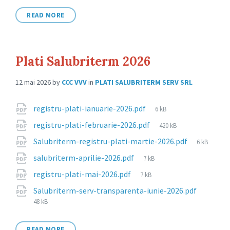
READ MORE
Plati Salubriterm 2026
12 mai 2026
by
CCC VVV
in
PLATI SALUBRITERM SERV SRL
Attachments
File
registru-plati-ianuarie-2026.pdf
6 kB
size:
File
registru-plati-februarie-2026.pdf
420 kB
size:
File
Salubriterm-registru-plati-martie-2026.pdf
6 kB
size:
File
salubriterm-aprilie-2026.pdf
7 kB
size:
File
registru-plati-mai-2026.pdf
7 kB
size:
File
Salubriterm-serv-transparenta-iunie-2026.pdf
size:
48 kB
READ MORE