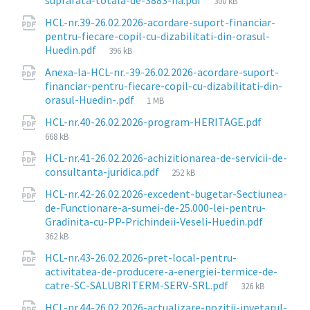
suprafata-totala-de-3883-ha.pdf
300 kB
size:
HCL-nr.39-26.02.2026-acordare-suport-financiar-
pentru-fiecare-copil-cu-dizabilitati-din-orasul-
File
Huedin.pdf
396 kB
size:
Anexa-la-HCL-nr.-39-26.02.2026-acordare-suport-
financiar-pentru-fiecare-copil-cu-dizabilitati-din-
File
orasul-Huedin-.pdf
1 MB
size:
File
HCL-nr.40-26.02.2026-program-HERITAGE.pdf
size:
668 kB
HCL-nr.41-26.02.2026-achizitionarea-de-servicii-de-
File
consultanta-juridica.pdf
252 kB
size:
HCL-nr.42-26.02.2026-excedent-bugetar-Sectiunea-
de-Functionare-a-sumei-de-25.000-lei-pentru-
File
Gradinita-cu-PP-Prichindeii-Veseli-Huedin.pdf
size:
362 kB
HCL-nr.43-26.02.2026-pret-local-pentru-
activitatea-de-producere-a-energiei-termice-de-
File
catre-SC-SALUBRITERM-SERV-SRL.pdf
326 kB
size:
HCL-nr.44-26.02.2026-actualizare-pozitii-invetarul-