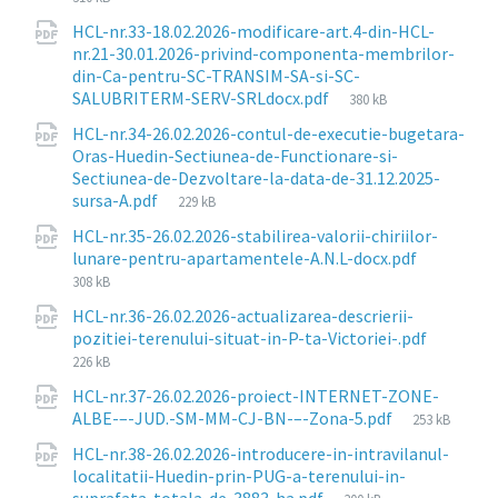
HCL-nr.33-18.02.2026-modificare-art.4-din-HCL-
nr.21-30.01.2026-privind-componenta-membrilor-
din-Ca-pentru-SC-TRANSIM-SA-si-SC-
File
SALUBRITERM-SERV-SRLdocx.pdf
380 kB
size:
HCL-nr.34-26.02.2026-contul-de-executie-bugetara-
Oras-Huedin-Sectiunea-de-Functionare-si-
Sectiunea-de-Dezvoltare-la-data-de-31.12.2025-
File
sursa-A.pdf
229 kB
size:
HCL-nr.35-26.02.2026-stabilirea-valorii-chiriilor-
File
lunare-pentru-apartamentele-A.N.L-docx.pdf
size:
308 kB
HCL-nr.36-26.02.2026-actualizarea-descrierii-
File
pozitiei-terenului-situat-in-P-ta-Victoriei-.pdf
size:
226 kB
HCL-nr.37-26.02.2026-proiect-INTERNET-ZONE-
File
ALBE-–-JUD.-SM-MM-CJ-BN-–-Zona-5.pdf
253 kB
size:
HCL-nr.38-26.02.2026-introducere-in-intravilanul-
localitatii-Huedin-prin-PUG-a-terenului-in-
File