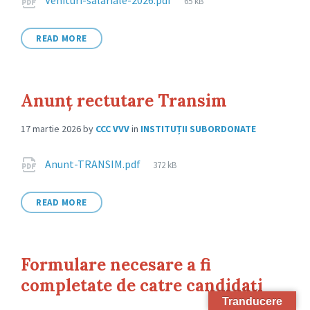
Attachments
Venituri-salariale-2026.pdf
65 kB
size:
READ MORE
Anunț rectutare Transim
17 martie 2026
by
CCC VVV
in
INSTITUȚII SUBORDONATE
Attachments
File
Anunt-TRANSIM.pdf
372 kB
size:
READ MORE
Formulare necesare a fi
completate de catre candidați
Tranducere