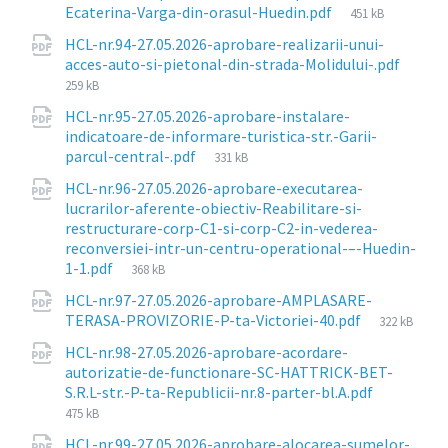
File
Ecaterina-Varga-din-orasul-Huedin.pdf
451 kB
size:
HCL-nr.94-27.05.2026-aprobare-realizarii-unui-
File
acces-auto-si-pietonal-din-strada-Molidului-.pdf
size:
259 kB
HCL-nr.95-27.05.2026-aprobare-instalare-
indicatoare-de-informare-turistica-str.-Garii-
File
parcul-central-.pdf
331 kB
size:
HCL-nr.96-27.05.2026-aprobare-executarea-
lucrarilor-aferente-obiectiv-Reabilitare-si-
restructurare-corp-C1-si-corp-C2-in-vederea-
reconversiei-intr-un-centru-operational-–-Huedin-
File
1-1.pdf
368 kB
size:
HCL-nr.97-27.05.2026-aprobare-AMPLASARE-
File
TERASA-PROVIZORIE-P-ta-Victoriei-40.pdf
322 kB
size:
HCL-nr.98-27.05.2026-aprobare-acordare-
autorizatie-de-functionare-SC-HATTRICK-BET-
File
S.R.L-str.-P-ta-Republicii-nr.8-parter-bl.A.pdf
size:
475 kB
HCL-nr.99-27.05.2026-aprobare-alocarea-sumelor-