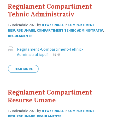
Regulament Compartiment
Tehnic Administrativ
12 noiembrie 2020
by
HTWZZR8GLL
in
COMPARTIMENT
RESURSE UMANE
,
COMPARTIMENT TEHNIC ADMINISTRATIV
,
REGULAMENTE
Attachments
Regulament-Compartiment-Tehnic-
File
Administrativ.pdf
69 kB
size:
READ MORE
Regulament Compartiment
Resurse Umane
12 noiembrie 2020
by
HTWZZR8GLL
in
COMPARTIMENT
RESURSE UMANE
,
REGULAMENTE