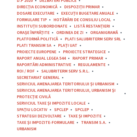
D.P 2020
DEZBATERI PUBLICE
DIRECȚIA ECONOMICĂ
DISPOZIȚII PRIMAR
DOSARE EXECUTARE
EXECUȚII BUGETARE ANUALE
FORMULARE TIP
HOTĂRÂRI DE CONSILIU LOCAL
INSTITUȚII SUBORDONATE
LISTĂ RESTANȚIERI
ORAȘE ÎNFRĂȚITE
ORDINEA DE ZI
ORGANIGRAMĂ
PLATFORMĂ POLITICĂ
PLATI SALUBRITERM SERV SRL
PLATI TRANSIM SA
PLAȚI UAT
PROIECTE EUROPENE
PROIECTE STRATEGICE
RAPORT ANUAL LEGEA 544
RAPORT PRIMAR
RAPORTĂRI ADMINISTRATIVE
REGULAMENTE
ROI / ROF
SALUBRITERM SERV S.R.L.
SECRETARIAT GENERAL
SERVICIUL AMENAJAREA TERITORIULUI ȘI URBANISM
SERVICIUL AMENAJAREA TERITORIULUI, URBANISM ȘI
PROTECȚIE CIVILĂ
SERVICIUL TAXE ȘI IMPOZITE LOCALE
SPAȚIU LOCATIV
SPCLEP
SPCLEP
STRATEGII DEZVOLTARE
TAXE ȘI IMPOZITE
TAXE ȘI IMPOZITE-FORMULARE
TRANSIM S.A.
URBANISM