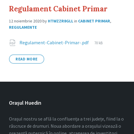
Regulament Cabinet Primar
12 noiembrie 2020
by
HTWZZR8GLL
in
CABINET PRIMAR
,
REGULAMENTE
Attachments
File
Regulament-Cabinet-Primar-.pdf
70 kB
size:
READ MORE
Orașul Huedin
Orașul nostru se află la confluența a trei județe, fiind la o
răscruce de drumuri. Noua abordare a orașului vizează o
prezență puternică în online, atragerea de investitori