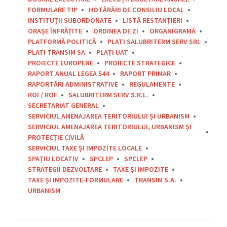
FORMULARE TIP
HOTĂRÂRI DE CONSILIU LOCAL
INSTITUȚII SUBORDONATE
LISTĂ RESTANȚIERI
ORAȘE ÎNFRĂȚITE
ORDINEA DE ZI
ORGANIGRAMĂ
PLATFORMĂ POLITICĂ
PLATI SALUBRITERM SERV SRL
PLATI TRANSIM SA
PLAȚI UAT
PROIECTE EUROPENE
PROIECTE STRATEGICE
RAPORT ANUAL LEGEA 544
RAPORT PRIMAR
RAPORTĂRI ADMINISTRATIVE
REGULAMENTE
ROI / ROF
SALUBRITERM SERV S.R.L.
SECRETARIAT GENERAL
SERVICIUL AMENAJAREA TERITORIULUI ȘI URBANISM
SERVICIUL AMENAJAREA TERITORIULUI, URBANISM ȘI
PROTECȚIE CIVILĂ
SERVICIUL TAXE ȘI IMPOZITE LOCALE
SPAȚIU LOCATIV
SPCLEP
SPCLEP
STRATEGII DEZVOLTARE
TAXE ȘI IMPOZITE
TAXE ȘI IMPOZITE-FORMULARE
TRANSIM S.A.
URBANISM