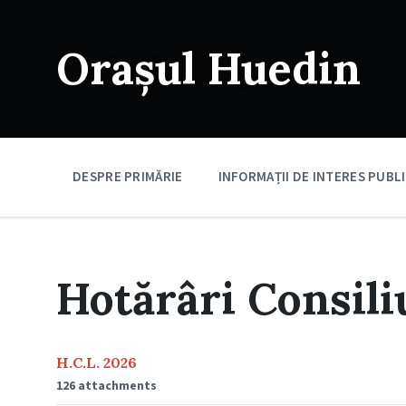
Skip
Skip
Skip
to
to
to
content
main
footer
Orașul Huedin
navigation
DESPRE PRIMĂRIE
INFORMAȚII DE INTERES PUBL
Hotărâri Consili
H.C.L. 2026
126 attachments