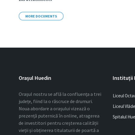
MORE DOCUMENTS
Orașul Huedin
Instituții
Orașul nostru se află la confluența a trei
Liceul Octa
județe, fiind la o răscruce de drumuri.
Liceul Vlăd
Noua abordare a orașului vizează o
prezență puternică în online, atragerea
Spitalul Hu
de investitori pentru creșterea calității
vieții și obținerea titulaturii de poartă a