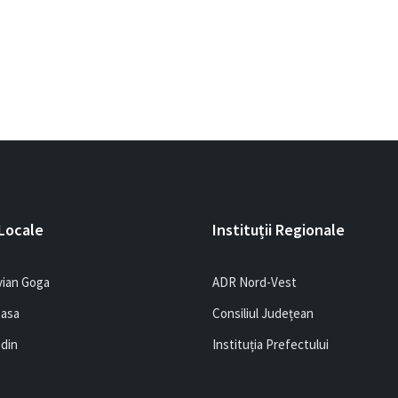
 Locale
Instituții Regionale
vian Goga
ADR Nord-Vest
easa
Consiliul Județean
edin
Instituția Prefectului