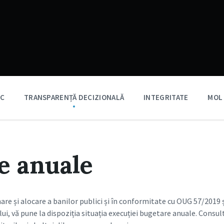
IC
TRANSPARENȚĂ DECIZIONALĂ
INTEGRITATE
MOL
e anuale
nare și alocare a banilor publici și în conformitate cu OUG 57/2019 
ui, vă pune la dispoziția situația execuției bugetare anuale. Cons