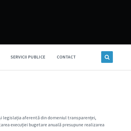
SERVICII PUBLICE
CONTACT
și legislația aferentă din domeniul transparenței,
ultarea execuției bugetare anuală presupune realizarea