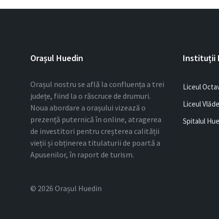
Orașul Huedin
Instituții
Orașul nostru se află la confluența a trei
Liceul Octa
județe, fiind la o răscruce de drumuri.
Liceul Vlăd
Noua abordare a orașului vizează o
prezență puternică în online, atragerea
Spitalul Hu
de investitori pentru creșterea calității
vieții și obținerea titulaturii de poartă a
Apusenilor, în raport de turism.
© 2026 Orașul Huedin