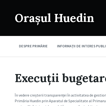
Skip
Skip
Skip
to
to
to
content
main
footer
Orașul Huedin
navigation
DESPRE PRIMĂRIE
INFORMAȚII DE INTERES PUBL
Execuții bugetar
În vedere creșterii transparenței în activitatea de gestio
Primăria Huedin prin Aparatul de Specialitate al Primarul