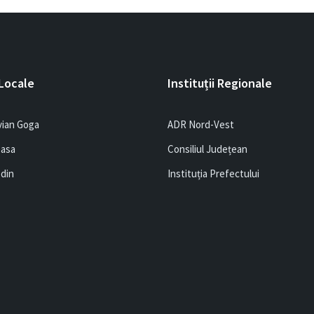
 Locale
Instituții Regionale
vian Goga
ADR Nord-Vest
easa
Consiliul Județean
edin
Instituția Prefectului