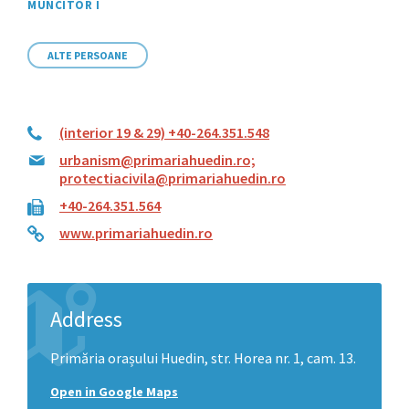
MUNCITOR I
ALTE PERSOANE
(interior 19 & 29) +40-264.351.548
urbanism@primariahuedin.ro;
protectiacivila@primariahuedin.ro
+40-264.351.564
www.primariahuedin.ro
Address
Primăria orașului Huedin, str. Horea nr. 1, cam. 13.
Open in Google Maps