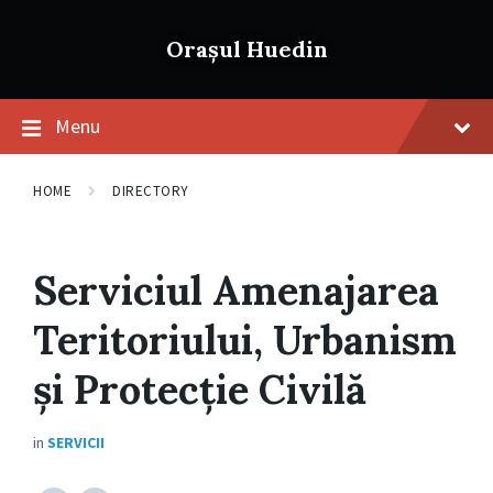
Skip
Skip
Skip
to
to
to
Orașul Huedin
content
main
footer
navigation
Menu
HOME
DIRECTORY
Serviciul Amenajarea
Teritoriului, Urbanism
și Protecție Civilă
in
SERVICII