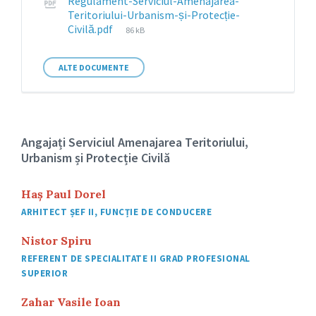
Regulament-Serviciul-Amenajarea-
Teritoriului-Urbanism-și-Protecție-
File
Civilă.pdf
86 kB
size:
ALTE DOCUMENTE
Angajați Serviciul Amenajarea Teritoriului,
Urbanism și Protecție Civilă
Haș Paul Dorel
ARHITECT ȘEF II, FUNCȚIE DE CONDUCERE
Nistor Spiru
REFERENT DE SPECIALITATE II GRAD PROFESIONAL
SUPERIOR
Zahar Vasile Ioan