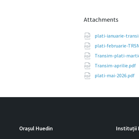
Attachments
plati-ianuarie-tran
plati-februarie-TRS
Transim-plati-marti
Transim-aprilie.pdf
plati-mai-2026.pdf
Orașul Huedin
Instituții