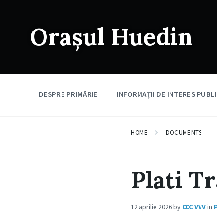
Skip
Skip
Skip
to
to
to
content
main
footer
Orașul Huedin
navigation
DESPRE PRIMĂRIE
INFORMAȚII DE INTERES PUBL
HOME
DOCUMENTS
Plati T
12 aprilie 2026
by
CCC VVV
in