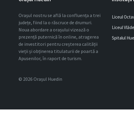
Orașul nostru se află la confluența a trei
Liceul Octa
județe, fiind la o răscruce de drumuri.
Liceul Vlăd
Noua abordare a orașului vizează o
prezență puternică în online, atragerea
Spitalul Hu
de investitori pentru creșterea calității
vieții și obținerea titulaturii de poartă a
Apusenilor, în raport de turism.
© 2026 Orașul Huedin