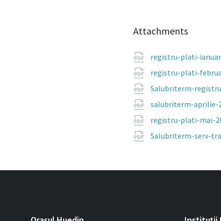
Attachments
registru-plati-ianua
registru-plati-febru
Salubriterm-registr
salubriterm-aprilie-
registru-plati-mai-
Salubriterm-serv-tr
Orașul Huedin
Instituții