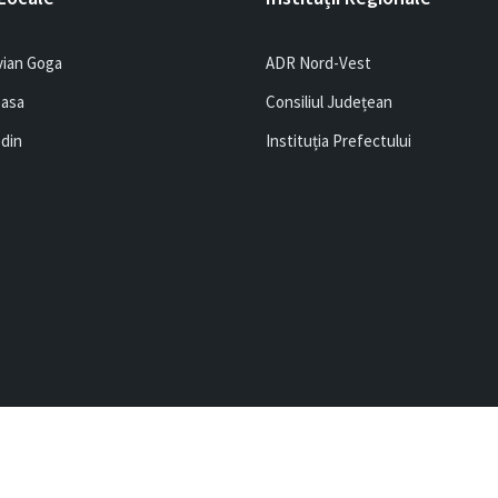
vian Goga
ADR Nord-Vest
easa
Consiliul Județean
edin
Instituția Prefectului