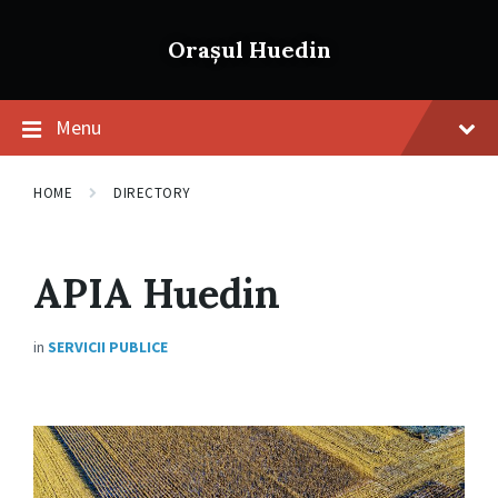
Skip
Skip
Skip
to
to
to
Orașul Huedin
content
main
footer
navigation
Menu
HOME
DIRECTORY
APIA Huedin
in
SERVICII PUBLICE