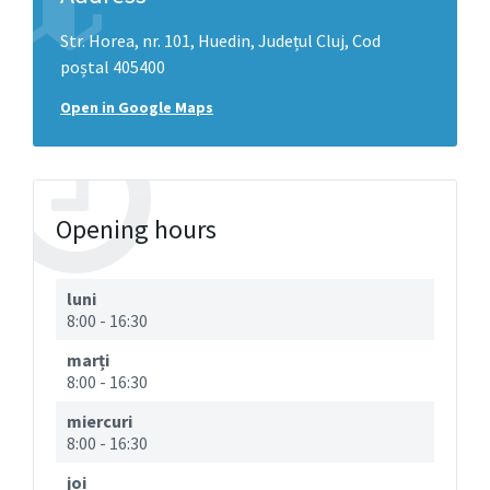
Str. Horea, nr. 101, Huedin, Județul Cluj, Cod
poștal 405400
Open in Google Maps
Opening hours
luni
8:00
-
16:30
marți
8:00
-
16:30
miercuri
8:00
-
16:30
joi