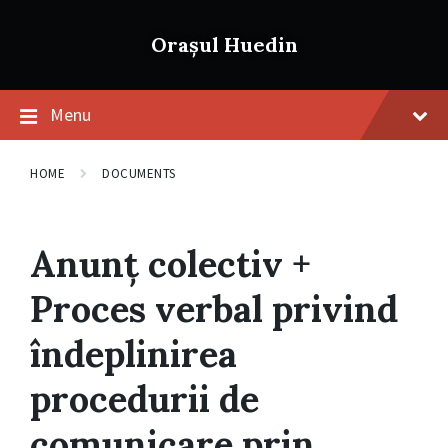
Skip
Skip
Skip
to
to
to
Orașul Huedin
content
main
footer
navigation
Menu
HOME
DOCUMENTS
Anunț colectiv +
Proces verbal privind
îndeplinirea
procedurii de
comunicare prin