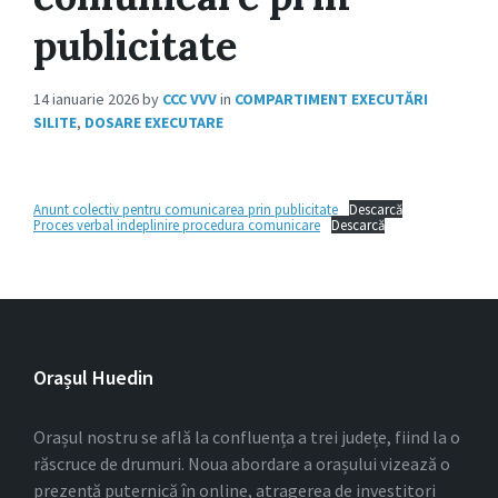
publicitate
14 ianuarie 2026
by
CCC VVV
in
COMPARTIMENT EXECUTĂRI
SILITE
,
DOSARE EXECUTARE
Anunt colectiv pentru comunicarea prin publicitate
Descarcă
Proces verbal indeplinire procedura comunicare
Descarcă
Orașul Huedin
Orașul nostru se află la confluența a trei județe, fiind la o
răscruce de drumuri. Noua abordare a orașului vizează o
prezență puternică în online, atragerea de investitori