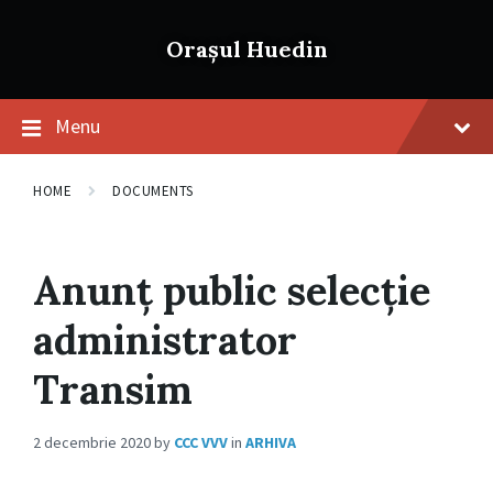
Skip
Skip
Skip
to
to
to
Orașul Huedin
content
main
footer
navigation
Menu
HOME
DOCUMENTS
Anunț public selecție
administrator
Transim
2 decembrie 2020
by
CCC VVV
in
ARHIVA