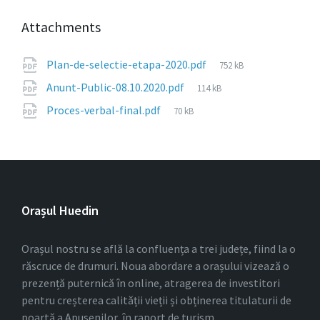
Attachments
File
Plan-de-selectie-etapa-2020.pdf
752 kB
size:
File
Anunt-Public-08.10.2020.pdf
114 kB
size:
File
Proces-verbal-final.pdf
70 kB
size:
Orașul Huedin
Orașul nostru se află la confluența a trei județe, fiind la o
răscruce de drumuri. Noua abordare a orașului vizează o
prezență puternică în online, atragerea de investitori
pentru creșterea calității vieții și obținerea titulaturii de
poartă a Apusenilor, în raport de turism.