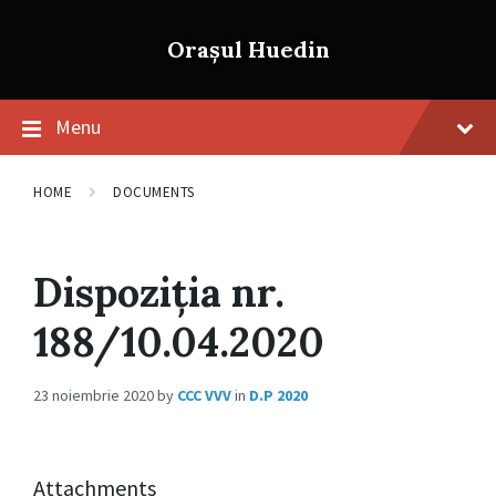
Skip
Skip
Skip
to
to
to
Orașul Huedin
content
main
footer
navigation
Menu
HOME
DOCUMENTS
Dispoziția nr.
188/10.04.2020
23 noiembrie 2020
by
CCC VVV
in
D.P 2020
Attachments