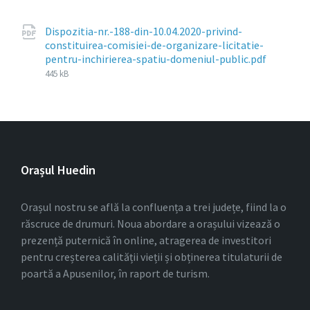
Dispozitia-nr.-188-din-10.04.2020-privind-
constituirea-comisiei-de-organizare-licitatie-
File
pentru-inchirierea-spatiu-domeniul-public.pdf
size:
445 kB
Orașul Huedin
Orașul nostru se află la confluența a trei județe, fiind la o
răscruce de drumuri. Noua abordare a orașului vizează o
prezență puternică în online, atragerea de investitori
pentru creșterea calității vieții și obținerea titulaturii de
poartă a Apusenilor, în raport de turism.