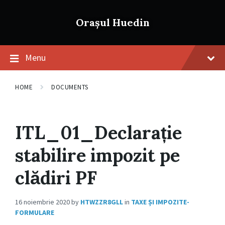
Skip
Skip
Skip
to
to
to
Orașul Huedin
content
main
footer
navigation
Menu
HOME
DOCUMENTS
ITL_01_Declarație
stabilire impozit pe
clădiri PF
16 noiembrie 2020
by
HTWZZR8GLL
in
TAXE ȘI IMPOZITE-
FORMULARE