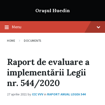
Skip
Skip
Skip
to
to
to
Orașul Huedin
content
main
footer
navigation
Menu
HOME
DOCUMENTS
Raport de evaluare a
implementării Legii
nr. 544/2020
27 aprilie 2021
by
CCC VVV
in
RAPORT ANUAL LEGEA 544