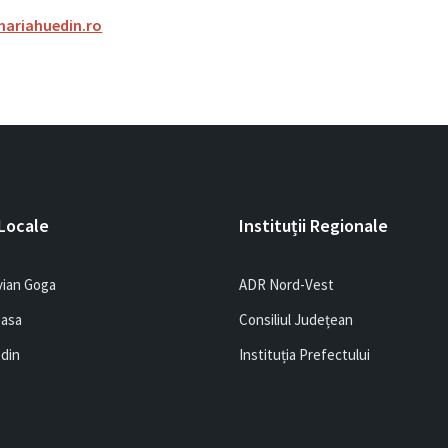
ariahuedin.ro
 Locale
Instituții Regionale
vian Goga
ADR Nord-Vest
easa
Consiliul Județean
edin
Instituția Prefectului