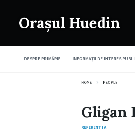
Skip
Skip
Skip
to
to
to
content
main
footer
Orașul Huedin
navigation
DESPRE PRIMĂRIE
INFORMAȚII DE INTERES PUBL
HOME
PEOPLE
Gligan 
REFERENT I A