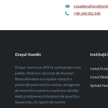
casadecultura@prim
+40-264.351.548
Orașul Huedin
Instituții
Orașul nostru se află la confluența a trei
Liceul Octa
județe, fiind la o răscruce de drumuri.
Liceul Vlăd
Noua abordare a orașului vizează o
prezență puternică în online, atragerea
Spitalul Hu
de investitori pentru creșterea calității
vieții și obținerea titulaturii de poartă a
Apusenilor, în raport de turism.