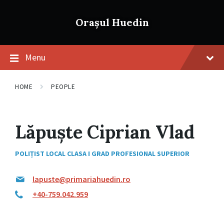
Skip
Skip
Skip
to
to
to
Orașul Huedin
content
main
footer
navigation
Menu
HOME
PEOPLE
Lăpuște Ciprian Vlad
POLIȚIST LOCAL CLASA I GRAD PROFESIONAL SUPERIOR
lapuste@primariahuedin.ro
+40-759.042.959