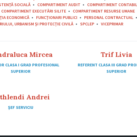
STENȚĂ SOCIALĂ
COMPARTIMENT AUDIT
COMPARTIMENT CONTABIL
COMPARTIMENT EXECUTĂRI SILITE
COMPARTIMENT RESURSE UMANE
ȚIA ECONOMICĂ
FUNCȚIONARI PUBLICI
PERSONAL CONTRACTUAL
IULUI, URBANISM ȘI PROTECȚIE CIVILĂ
SPCLEP
VICEPRIMAR
ndraluca Mircea
Trif Livia
OR CLASA I GRAD PROFESIONAL
REFERENT CLASA III GRAD PR
SUPERIOR
SUPERIOR
thlendi Andrei
ȘEF SERVICIU