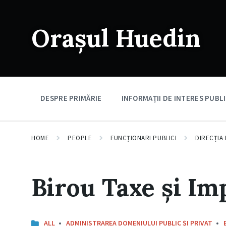
Skip
Skip
Skip
to
to
to
content
main
footer
Orașul Huedin
navigation
DESPRE PRIMĂRIE
INFORMAȚII DE INTERES PUBL
HOME
PEOPLE
FUNCȚIONARI PUBLICI
DIRECȚIA
Birou Taxe și Im
ALL
ADMINISTRAREA DOMENIULUI PUBLIC ȘI PRIVAT