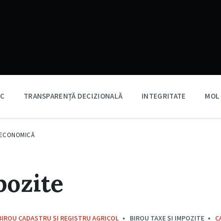
IC
TRANSPARENȚĂ DECIZIONALĂ
INTEGRITATE
MOL
 ECONOMICĂ
pozite
BIROU CADASTRU ȘI REGISTRU AGRICOL
BIROU TAXE ȘI IMPOZITE
C