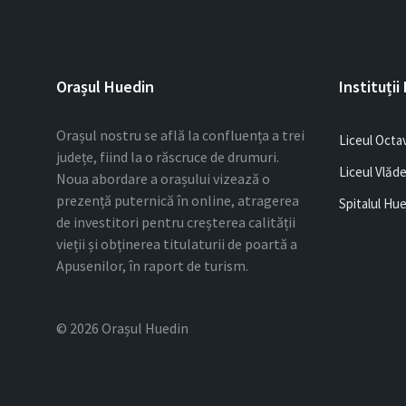
Orașul Huedin
Instituții
Orașul nostru se află la confluența a trei
Liceul Octa
județe, fiind la o răscruce de drumuri.
Liceul Vlăd
Noua abordare a orașului vizează o
prezență puternică în online, atragerea
Spitalul Hu
de investitori pentru creșterea calității
vieții și obținerea titulaturii de poartă a
Apusenilor, în raport de turism.
© 2026 Orașul Huedin