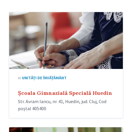
in
UNITĂȚI DE ÎNVĂȚĂMÂNT
Școala Gimnazială Specială Huedin
Str. Avram Iancu, nr. 41, Huedin, jud. Cluj, Cod
poștal 405400