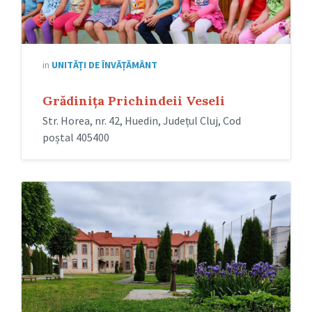
in
UNITĂȚI DE ÎNVĂȚĂMÂNT
Grădinița Prichindeii Veseli
Str. Horea, nr. 42, Huedin, Județul Cluj, Cod
poștal 405400