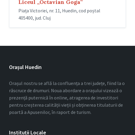
Liceul „Octavian Goga”
Piața Victoriei, nr. 11, Huedin, cod poștal
405400, jud. Cluj
Orașul Huedin
Orașul nostru se află la confluența a trei județe, fiind la o
răscruce de drumuri. Noua abordare a orașului vizează o
prezență puternică în online, atragerea de investitori
pentru creșterea calității vieții și obținerea titulaturii de
poartă a Apusenilor, în raport de turism.
Instituții Locale