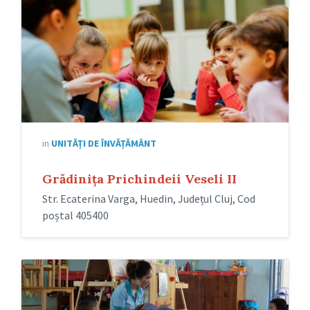
in
UNITĂȚI DE ÎNVĂȚĂMÂNT
Grădinița Prichindeii Veseli II
Str. Ecaterina Varga, Huedin, Județul Cluj, Cod
poștal 405400