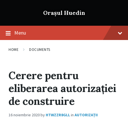
Skip
Skip
Skip
to
to
to
Orașul Huedin
content
main
footer
navigation
Menu
HOME
DOCUMENTS
Cerere pentru
eliberarea autorizației
de construire
16 noiembrie 2020
by
HTWZZR8GLL
in
AUTORIZAȚII