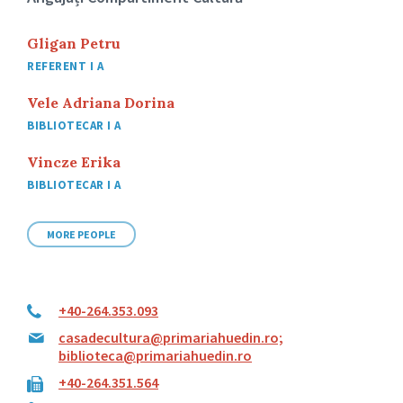
Gligan Petru
REFERENT I A
Vele Adriana Dorina
BIBLIOTECAR I A
Vincze Erika
BIBLIOTECAR I A
MORE PEOPLE
+40-264.353.093
casadecultura@primariahuedin.ro;
biblioteca@primariahuedin.ro
+40-264.351.564