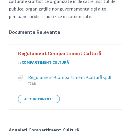
culturale şi artistice organizate în de către instituţiile
publice, organizaţiile nonguvernamentale şi alte
persoane juridice sau fizice în comunitate.
Documente Relevante
Regulament Compartiment Cultură
in
COMPARTIMENT CULTURĂ
Regulament-Compartiment-Cultură-.pdf
File
77 kB
size:
ALTE DOCUMENTE
Angajați Compartiment Cultură