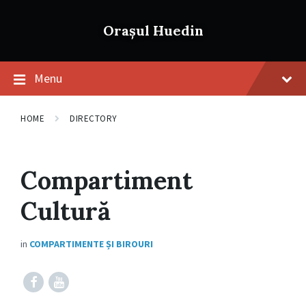
Skip
Skip
Skip
to
to
to
Orașul Huedin
content
main
footer
navigation
Menu
HOME
DIRECTORY
Compartiment
Cultură
in
COMPARTIMENTE ȘI BIROURI
Facebook
https://www.facebook.com/Casa-
de-