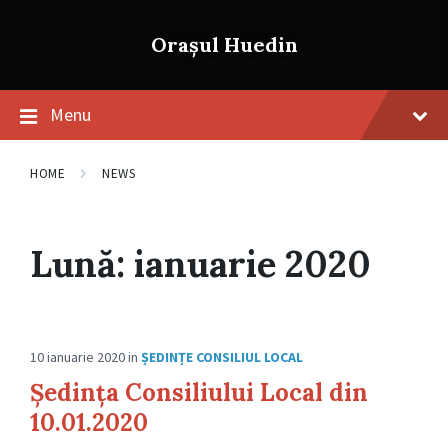
Skip
Skip
Skip
to
to
to
Orașul Huedin
content
main
footer
navigation
Menu
HOME
NEWS
Lună:
ianuarie 2020
10 ianuarie 2020
in
ȘEDINȚE CONSILIUL LOCAL
Ședința Consiliului Local din
10.01.2020