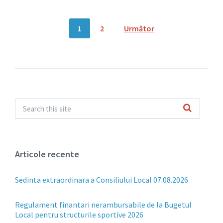
Paginație
1
2
Următor
articole
Articole recente
Sedinta extraordinara a Consiliului Local 07.08.2026
Regulament finantari nerambursabile de la Bugetul
Local pentru structurile sportive 2026