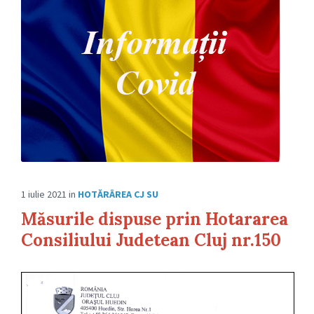
1 iulie 2021
in
HOTĂRÂREA CJ SU
Măsurile dispuse prin Hotararea
Consiliului Judetean Cluj nr.150