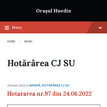
Skip
Skip
Skip
to
to
to
Orașul Huedin
content
main
footer
navigation
Menu
HOME
NEWS
Hotărârea CJ SU
24 iunie 2022
in
ARHIVĂ
,
HOTĂRÂREA CJ SU
Hotararea nr.97 din 24.06.2022