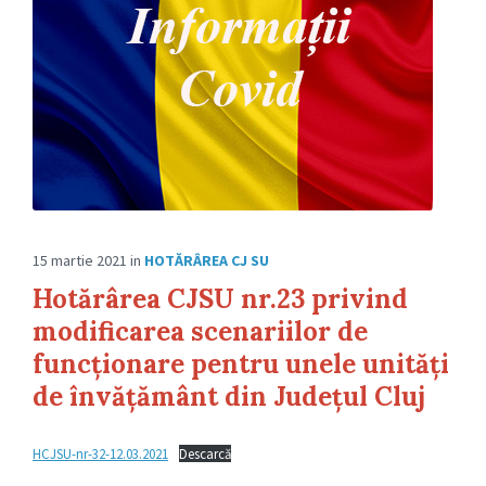
15 martie 2021
in
HOTĂRÂREA CJ SU
Hotărârea CJSU nr.23 privind
modificarea scenariilor de
funcționare pentru unele unități
de învățământ din Județul Cluj
HCJSU-nr-32-12.03.2021
Descarcă