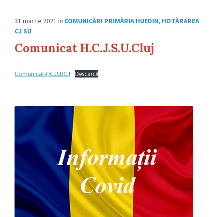
31 martie 2021
in
COMUNICĂRI PRIMĂRIA HUEDIN
,
HOTĂRÂREA
CJ SU
Comunicat H.C.J.S.U.Cluj
Comunicat-HCJSUCJ
Descarcă