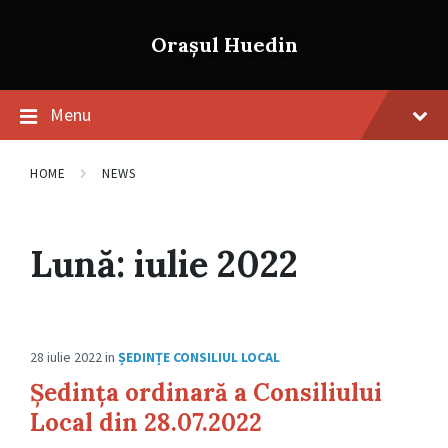
Skip
Skip
Skip
to
to
to
Orașul Huedin
content
main
footer
navigation
Menu
HOME
NEWS
Lună:
iulie 2022
28 iulie 2022
in
ȘEDINȚE CONSILIUL LOCAL
Ședința ordinară a Consiliului
Local din 28.07.2022