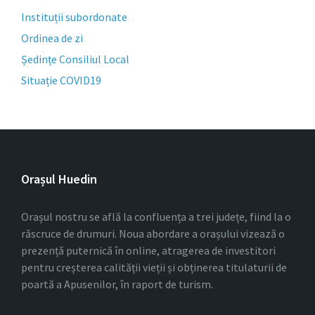
Instituții subordonate
Ordinea de zi
Ședințe Consiliul Local
Situație COVID19
Orașul Huedin
Orașul nostru se află la confluența a trei județe, fiind la o
răscruce de drumuri. Noua abordare a orașului vizează o
prezență puternică în online, atragerea de investitori
pentru creșterea calității vieții și obținerea titulaturii de
poartă a Apusenilor, în raport de turism.