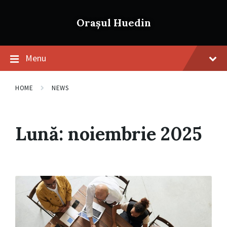
Skip
Skip
Skip
to
to
to
Orașul Huedin
content
main
footer
navigation
Menu
HOME
NEWS
Lună:
noiembrie 2025