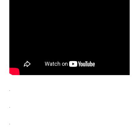
.
.
.