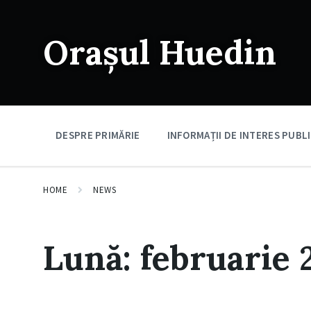
Skip
Skip
Skip
to
to
to
content
main
footer
Orașul Huedin
navigation
DESPRE PRIMĂRIE
INFORMAȚII DE INTERES PUBL
HOME
NEWS
Lună:
februarie 