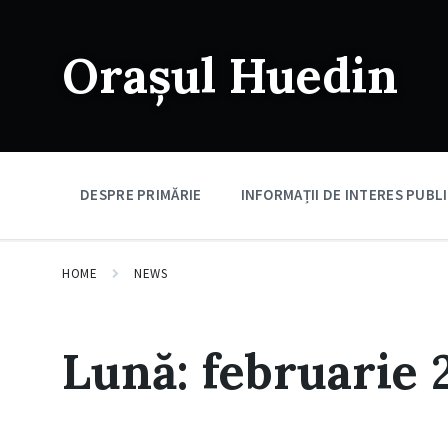
Skip
Skip
Skip
to
to
to
content
main
footer
Orașul Huedin
navigation
DESPRE PRIMĂRIE
INFORMAȚII DE INTERES PUBL
HOME
NEWS
Lună:
februarie 