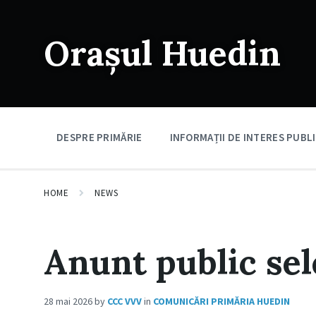
Skip
Skip
Skip
to
to
to
content
main
footer
Orașul Huedin
navigation
DESPRE PRIMĂRIE
INFORMAȚII DE INTERES PUBL
HOME
NEWS
Anunt public sel
28 mai 2026
by
CCC VVV
in
COMUNICĂRI PRIMĂRIA HUEDIN