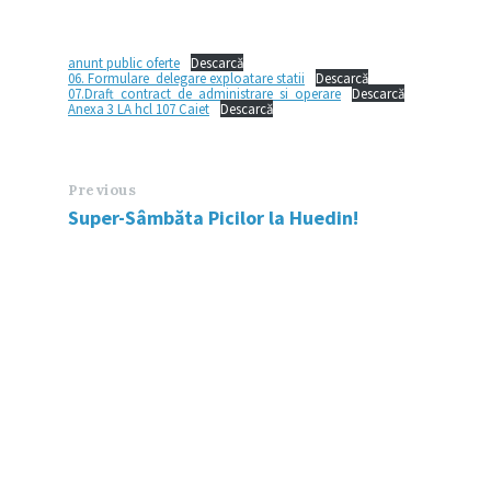
anunt public oferte
Descarcă
06. Formulare_delegare exploatare statii
Descarcă
07.Draft_contract_de_administrare_si_operare
Descarcă
Anexa 3 LA hcl 107 Caiet
Descarcă
Previous
Super-Sâmbăta Picilor la Huedin!