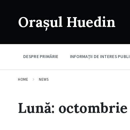
Skip
Skip
Skip
to
to
to
content
main
footer
Orașul Huedin
navigation
DESPRE PRIMĂRIE
INFORMAȚII DE INTERES PUBL
HOME
NEWS
Lună:
octombrie