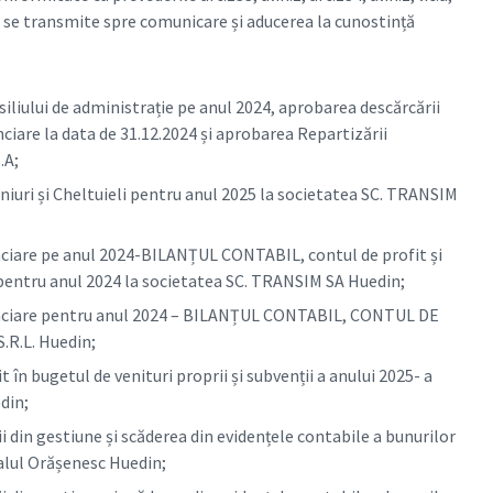
, se transmite spre comunicare și aducerea la cunostință
iliului de administrație pe anul 2024, aprobarea descărcării
nciare la data de 31.12.2024 și aprobarea Repartizării
.A;
niuri și Cheltuieli pentru anul 2025 la societatea SC. TRANSIM
anciare pe anul 2024-BILANȚUL CONTABIL, contul de profit și
 pentru anul 2024 la societatea SC. TRANSIM SA Huedin;
inanciare pentru anul 2024 – BILANȚUL CONTABIL, CONTUL DE
.R.L. Huedin;
 în bugetul de venituri proprii și subvenții a anului 2025- a
din;
i din gestiune și scăderea din evidențele contabile a bunurilor
talul Orășenesc Huedin;