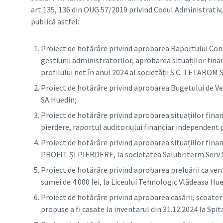
art.135, 136 din OUG 57/2019 privind Codul Administrativ
publică astfel:
Proiect de hotărâre privind aprobarea Raportului Cons
gestiunii administratorilor, aprobarea situațiilor fina
profilului net în anul 2024 al societății S.C. TETAROM S
Proiect de hotărâre privind aprobarea Bugetului de Ve
SA Huedin;
Proiect de hotărâre privind aprobarea situațiilor fin
pierdere, raportul auditoriului financiar independent
Proiect de hotărâre privind aprobarea situațiilor f
PROFIT ȘI PIERDERE, la societatea Salubriterm Serv S
Proiect de hotărâre privind aprobarea preluării ca venit
sumei de 4.000 lei, la Liceului Tehnologic Vlădeasa Hue
Proiect de hotărâre privind aprobarea casării, scoateri
propuse a fi casate la inventarul din 31.12.2024 la Spi