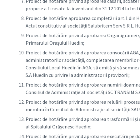
Proiect de hotărâre privind aprobarea casării, scoateri
propuse a fi casate la inventarul din 31.12.2024 la Inst
Proiect de hotărâre aprobarea completării art.1 din H
Actul constitutiv al societății Salubritem Serv S.R.L. H
Proiect de hotărâre privind aprobarea Organigramei și 
Primarului Orașului Huedin;
Proiect de hotărâre privind aprobarea convocării AGA,
administratorilor societății, completarea membrilor 
Consiliului Local Huedin în AGA, să emită și să semn
S.A Huedin cu privire la administratorii provizorii;
Proiect de hotărâre privind aprobarea numirii doamn
Consiliul de Administrație al societății SC TRANSIM S.
Proiect de hotărâre privind aprobarea reluării procesu
membru în Consiliul de Administrație al societății 
Proiect de hotărâre privind aprobarea trasformării și s
al Spitalului Orășenesc Huedin;
Proiect de hotărâre privind aprobarea executării pe d