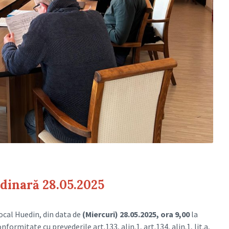
rdinară 28.05.2025
Local Huedin, din data de
(Miercuri) 28.05.2025, ora 9,00
la
onformitate cu prevederile art.133, alin.1, art.134, alin.1, lit.a,