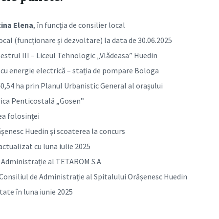
tina Elena
, în funcția de consilier local
cal (funcționare și dezvoltare) la data de 30.06.2025
mestrul III – Liceul Tehnologic „Vlădeasa” Huedin
 cu energie electrică – stația de pompare Bologa
 40,54 ha prin Planul Urbanistic General al orașului
rica Penticostală „Gosen”
a folosinței
șenesc Huedin și scoaterea la concurs
actualizat cu luna iulie 2025
e Administrație al TETAROM S.A
Consiliul de Administrație al Spitalului Orășenesc Huedin
tate în luna iunie 2025