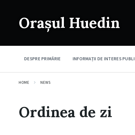
Skip
Skip
Skip
to
to
to
content
main
footer
Orașul Huedin
navigation
DESPRE PRIMĂRIE
INFORMAȚII DE INTERES PUBL
HOME
NEWS
Ordinea de zi