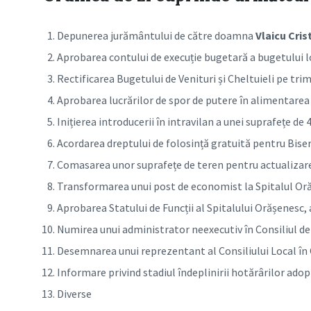
Depunerea jurământului de către doamna
Vlaicu Cris
Aprobarea contului de execuție bugetară a bugetului lo
Rectificarea Bugetului de Venituri și Cheltuieli pe tri
Aprobarea lucrărilor de spor de putere în alimentarea
Inițierea introducerii în intravilan a unei suprafețe de
Acordarea dreptului de folosință gratuită pentru Bise
Comasarea unor suprafețe de teren pentru actualizare
Transformarea unui post de economist la Spitalul Oră
Aprobarea Statului de Funcții al Spitalului Orășenesc, 
Numirea unui administrator neexecutiv în Consiliul d
Desemnarea unui reprezentant al Consiliului Local în 
Informare privind stadiul îndeplinirii hotărârilor adop
Diverse