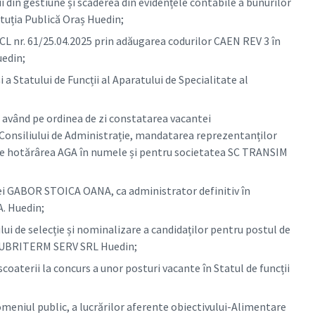
i din gestiune și scăderea din evidențele contabile a bunurilor
ituția Publică Oraș Huedin;
CL nr. 61/25.04.2025 prin adăugarea codurilor CAEN REV 3 în
uedin;
a Statului de Funcții al Aparatului de Specialitate al
 având pe ordinea de zi constatarea vacantei
Consiliului de Administrație, mandatarea reprezentanților
eze hotărârea AGA în numele și pentru societatea SC TRANSIM
ei GABOR STOICA OANA, ca administrator definitiv în
A. Huedin;
lui de selecție și nominalizare a candidaților pentru postul de
SALUBRITERM SERV SRL Huedin;
coaterii la concurs a unor posturi vacante în Statul de funcții
omeniul public, a lucrărilor aferente obiectivului-Alimentare