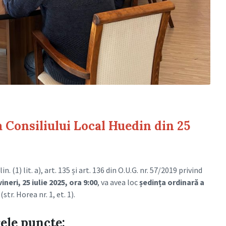
 Consiliului Local Huedin din 25
n. (1) lit. a), art. 135 și art. 136 din O.U.G. nr. 57/2019 privind
vineri, 25 iulie 2025, ora 9:00
, va avea loc
ședința ordinară a
(str. Horea nr. 1, et. 1).
ele puncte: