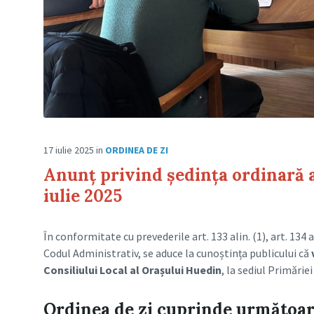
17 iulie 2025
in
ORDINEA DE ZI
Anunț privind ședința ordinară a
iulie 2025
În conformitate cu prevederile art. 133 alin. (1), art. 134 ali
Codul Administrativ, se aduce la cunoștința publicului că
Consiliului Local al Orașului Huedin
, la sediul Primăriei 
Ordinea de zi cuprinde următoar