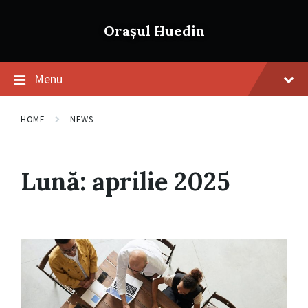
Skip
Skip
Skip
to
to
to
Orașul Huedin
content
main
footer
navigation
Menu
HOME
NEWS
Lună:
aprilie 2025