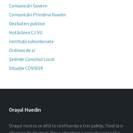
Comunicări Guvern
Comunicări Primăria Huedin
Dezbateri publice
Hotărârea CJ SU
Instituții subordonate
Ordinea de zi
Ședințe Consiliul Local
Situație COVID19
Orașul Huedin
Orașul nostru se află la confluența a trei județe, fiind la o
răscruce de drumuri. Noua abordare a orașului vizează o