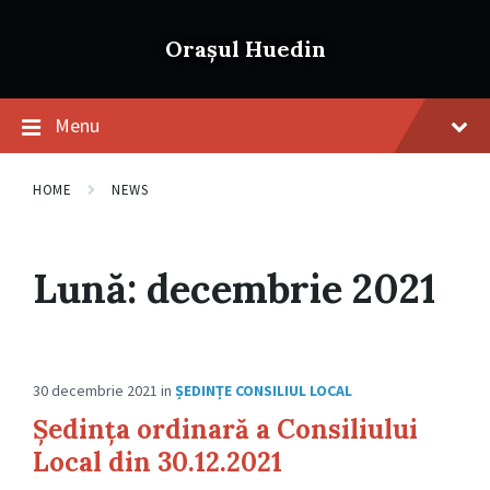
Skip
Skip
Skip
to
to
to
Orașul Huedin
content
main
footer
navigation
Menu
HOME
NEWS
Lună:
decembrie 2021
30 decembrie 2021
in
ȘEDINȚE CONSILIUL LOCAL
Ședința ordinară a Consiliului
Local din 30.12.2021