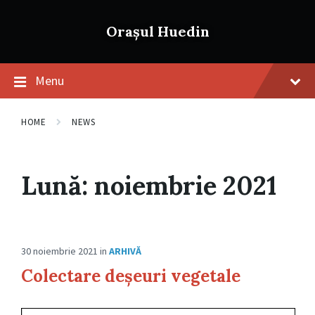
Skip
Skip
Skip
to
to
to
Orașul Huedin
content
main
footer
navigation
Menu
HOME
NEWS
Lună:
noiembrie 2021
30 noiembrie 2021
in
ARHIVĂ
Colectare deșeuri vegetale