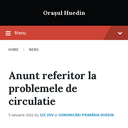
Skip
Skip
Skip
to
to
to
Orașul Huedin
content
main
footer
navigation
Menu
HOME
NEWS
Anunt referitor la
problemele de
circulatie
5 ianuarie 2021
by
CCC VVV
in
COMUNICĂRI PRIMĂRIA HUEDIN