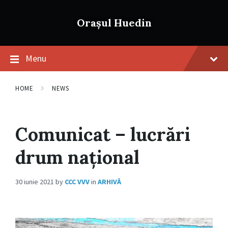
Skip
Skip
Skip
to
to
to
Orașul Huedin
content
main
footer
navigation
Menu
HOME
NEWS
Comunicat – lucrări
drum național
30 iunie 2021
by
CCC VVV
in
ARHIVĂ