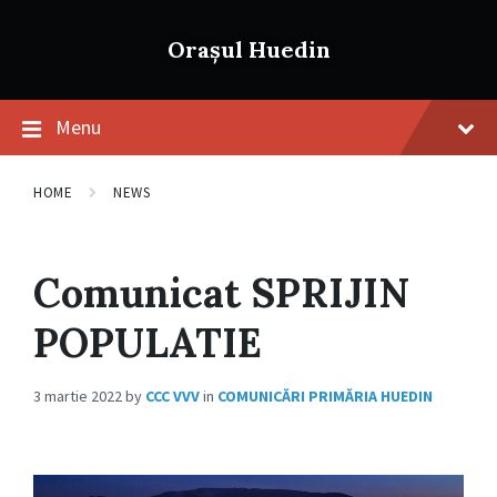
Skip
Skip
Skip
to
to
to
Orașul Huedin
content
main
footer
navigation
Menu
HOME
NEWS
Comunicat SPRIJIN
POPULATIE
3 martie 2022
by
CCC VVV
in
COMUNICĂRI PRIMĂRIA HUEDIN