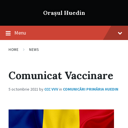
Skip
Skip
Skip
to
to
to
Orașul Huedin
content
main
footer
navigation
Menu
HOME
NEWS
Comunicat Vaccinare
5 octombrie 2021
by
CCC VVV
in
COMUNICĂRI PRIMĂRIA HUEDIN