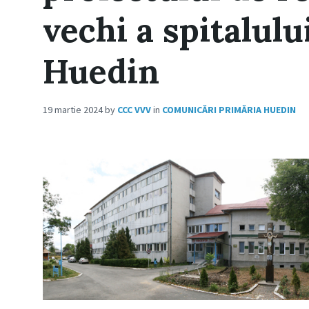
vechi a spitalul
Huedin
19 martie 2024
by
CCC VVV
in
COMUNICĂRI PRIMĂRIA HUEDIN