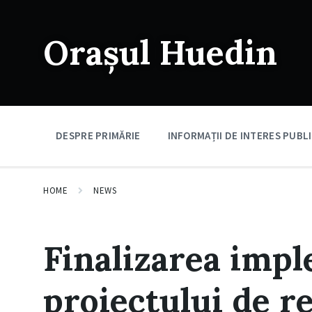
Skip
Skip
Skip
to
to
to
content
main
footer
Orașul Huedin
navigation
DESPRE PRIMĂRIE
INFORMAȚII DE INTERES PUBL
HOME
NEWS
Finalizarea impl
proiectului de re