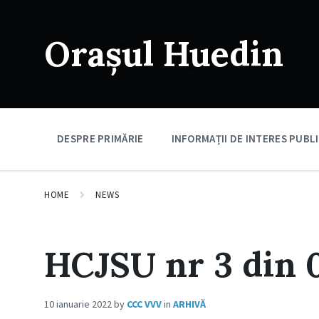
Skip
Skip
Skip
to
to
to
content
main
footer
Orașul Huedin
navigation
DESPRE PRIMĂRIE
INFORMAȚII DE INTERES PUBL
HOME
NEWS
HCJSU nr 3 din 0
10 ianuarie 2022
by
CCC VVV
in
ARHIVĂ