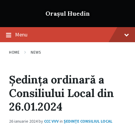
Skip
Skip
Skip
to
to
to
Orașul Huedin
content
main
footer
navigation
Menu
HOME
NEWS
Ședința ordinară a
Consiliului Local din
26.01.2024
26 ianuarie 2024
by
CCC VVV
in
ȘEDINȚE CONSILIUL LOCAL