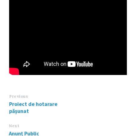
Previous
Proiect de hotarare
pășunat
Next
Anunț Public