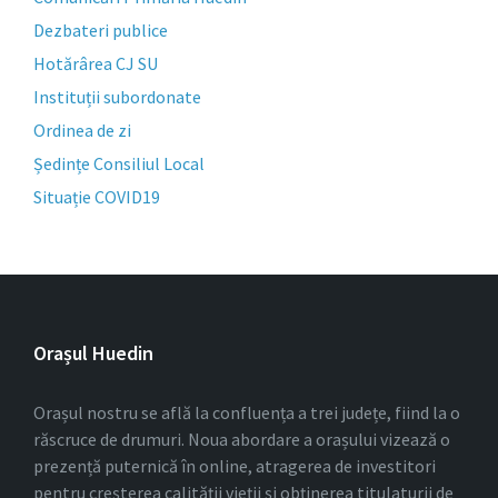
Dezbateri publice
Hotărârea CJ SU
Instituții subordonate
Ordinea de zi
Ședințe Consiliul Local
Situație COVID19
Orașul Huedin
Orașul nostru se află la confluența a trei județe, fiind la o
răscruce de drumuri. Noua abordare a orașului vizează o
prezență puternică în online, atragerea de investitori
pentru creșterea calității vieții și obținerea titulaturii de