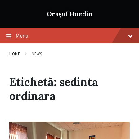
Skip
Skip
Skip
to
to
to
Orașul Huedin
content
main
footer
navigation
Menu
HOME
NEWS
Etichetă:
sedinta
ordinara