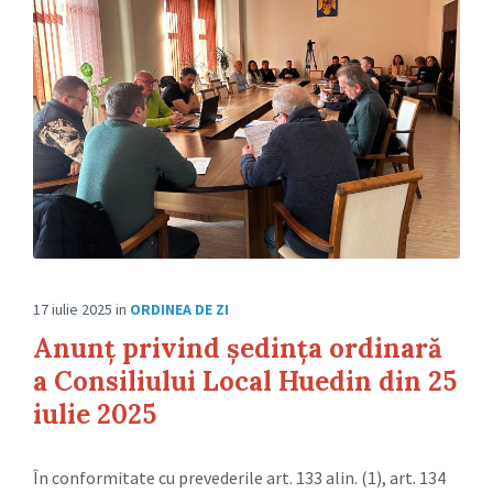
17 iulie 2025
in
ORDINEA DE ZI
Anunț privind ședința ordinară
a Consiliului Local Huedin din 25
iulie 2025
În conformitate cu prevederile art. 133 alin. (1), art. 134