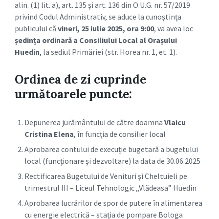
alin. (1) lit. a), art. 135 și art. 136 din O.U.G. nr. 57/2019
privind Codul Administrativ, se aduce la cunoștința
publicului că
vineri, 25 iulie 2025, ora 9:00
, va avea loc
ședința ordinară a Consiliului Local al Orașului
Huedin
, la sediul Primăriei (str. Horea nr. 1, et. 1).
Ordinea de zi cuprinde
următoarele puncte:
Depunerea jurământului de către doamna
Vlaicu
Cristina Elena
, în funcția de consilier local
Aprobarea contului de execuție bugetară a bugetului
local (funcționare și dezvoltare) la data de 30.06.2025
Rectificarea Bugetului de Venituri și Cheltuieli pe
trimestrul III – Liceul Tehnologic „Vlădeasa” Huedin
Aprobarea lucrărilor de spor de putere în alimentarea
cu energie electrică – stația de pompare Bologa