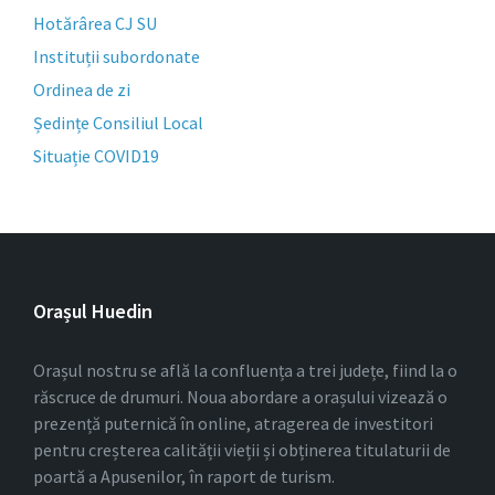
Hotărârea CJ SU
Instituții subordonate
Ordinea de zi
Ședințe Consiliul Local
Situație COVID19
Orașul Huedin
Orașul nostru se află la confluența a trei județe, fiind la o
răscruce de drumuri. Noua abordare a orașului vizează o
prezență puternică în online, atragerea de investitori
pentru creșterea calității vieții și obținerea titulaturii de
poartă a Apusenilor, în raport de turism.